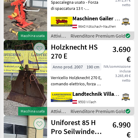
1.672,57 €
Spaccalegna usato - Forza
netto
di spaccatura 13 t -
Lunghezza di taglio fino a
Maschinen Gailer GmbH
110 cm - Azionamento
tramite presa di forza -
9640 Kötschach-Mauthen
Albero cardanico -
Attività
Rivenditore Premium Gold
Macchina usata
Sollevatore meccanico pe
forestali
Holzknecht HS
3.690
e
lavorazione
270 E
€
del
legno /
Anno prod. 2007
190 cm
IVA/commissione
inclusa
Krpan
3.265,49 €
Verricello Holzknecht 270 E,
netto
comando elettrico, forza di
trazione 6 t, griglia di
Landtechnik Villach GmbH
protezione, 4 scivoli per
fune, gancio terminale e
9500 Villach
albero articolato, supporto
Attività
Rivenditore Premium Gold
Macchina usata
per
forestali
Uniforest 85 H
6.990
e
lavorazione
Pro Seilwinde
€
del