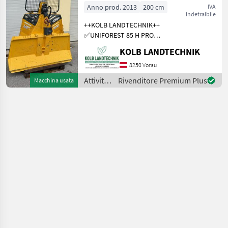
Funkseilwinde
legno /
Anno prod. 2013
200 cm
IVA
indetraibile
Forst
Holzknecht
++KOLB LANDTECHNIK++
✅UNIFOREST 85 H PRO
Funkseilwinde ✅8, 5t
KOLB LANDTECHNIK
Zugkraft ✅200cm
Schildbreite
8250 Vorau
✅hydraulischer Seilausstoß
Attività
Rivenditore Premium Plus
Macchina usata
✅inkl. TERRA Profi Funk -
forestali
Ziehen / Kurzl
e
lavorazione
del
legno /
Uniforest