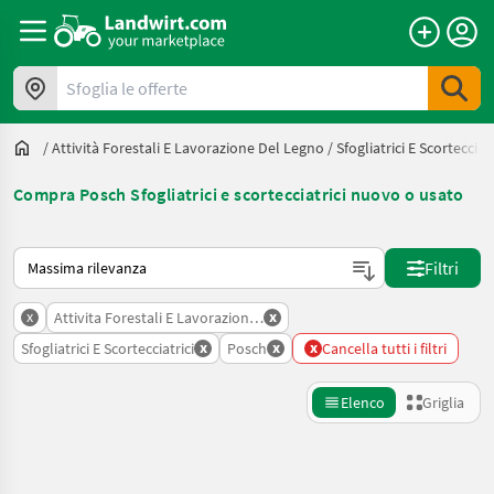
Sfoglia le offerte
/
Attività Forestali E Lavorazione Del Legno
/
Sfogliatrici E Scortecciatr
Compra Posch Sfogliatrici e scortecciatrici nuovo o usato
Ecco come viene ordinato su Landwirt.com
Filtri
x
x
Attivita Forestali E Lavorazione Del Legno
x
x
x
Sfogliatrici E Scortecciatrici
Posch
Cancella tutti i filtri
Elenco
Griglia