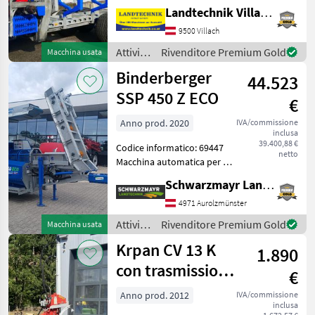
Penz 6Z, dotato di
Landtechnik Villach GmbH
postazione di comando
originale, con joystick e
9500 Villach
comandi a pedale,
Attività
Rivenditore Premium Gold
Macchina usata
alimentazione idraulica
forestali
Binderberger
autonoma
44.523
e
lavorazione
SSP 450 Z ECO
€
del
legno /
Anno prod. 2020
IVA/commissione
inclusa
Binderberger
39.400,88 €
Codice informatico: 69447
netto
Macchina automatica per il
taglio a fessura - con 287, 9
Schwarzmayr Landtechnik GmbH - Aurolzmünster
ore di funzionamento -
anno di costruzione 2020 -
4971 Aurolzmünster
con telaio - con nastro
Attività
Rivenditore Premium Gold
Macchina usata
trasp
forestali
Krpan CV 13 K
1.890
e
lavorazione
con trasmissione
€
del
a presa di forza
legno /
Anno prod. 2012
IVA/commissione
inclusa
Binderberger