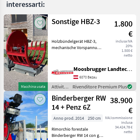
Posch
interessarti:
Sonstige HBZ-3
1.800
€
Holzbündelgerät HBZ-3,
inclusa IVA
20%
mechanische Vorspannung,
1.500 €
mechanische Entlehrung, 3-
netto
Punktaufnahme,
Stapleraufnahme,
Moosbrugger Landtechnik GmbH
Euroaufnahme,
6870 Bezau
Gesamtgewicht 330kg.
Vollgendes Zubehör ist
Attività
Rivenditore Premium Plus
Macchina usata
forestali
Binderberger RW
38.900
e
lavorazione
14 + Penz 6Z
€
del
legno /
Anno prod. 2014
250 cm
IVA/commissione
inclusa
Sonstige
34.424,78 €
Rimorchio forestale
netto
Binderberger RW 14 con gru