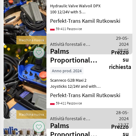
Funcionts
Hydraulic Valve Walvoil DPX
100 12/24V with 5
Proportional Sections,
Perfekt-Trans Kamil Rutkowski
Open/Closed Center and
59-411 Paszowice
Additional Levers. The
valve includes a post-
29-05-
Macchina nuova
compensation section. Sca
Attività forestali e
2024
Palms
lavorazione del legno /
08:05
Prezzo
Palms
Proportional
su
richiesta
Scanreco PWM +
Anno prod. 2024
2x JP Joysticks
Scanreco G2B Maxi 2
Joysticks 12/24V and with 2
JP PWM joysticks. You can
Perfekt-Trans Kamil Rutkowski
switch in real time between
59-411 Paszowice
radio control and joysticks
according to your needs
28-05-
Macchina nuova
and oper
Attività forestali e
2024
Palms
lavorazione del legno /
13:37
Prezzo
Palms
Proportional
su