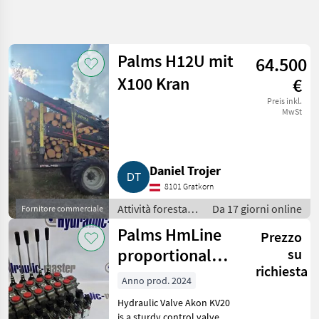
Affina
la
ricerca
Palms H12U mit
64.500
X100 Kran
€
Categoria
Paese
Filtri
4
Preis inkl.
MwSt
Mostra
PERCORSO
Reimposta
9
ATTUALE
risultati
Settore
Daniel Trojer
forestale
8101 Gratkorn
Attivita
Forestali E
Attività forestali
Da 17 giorni online
Fornitore commerciale
Lavorazione
e lavorazione del
Del Legno
Palms HmLine
Prezzo
legno / Rimorchi
Rimorchi
e gru forestali
proportional
su
E Gru
Forestali
richiesta
control + Akon
Anno prod. 2024
Palms
KV20 Sections
Hydraulic Valve Akon KV20
SCEGLI
is a sturdy control valve