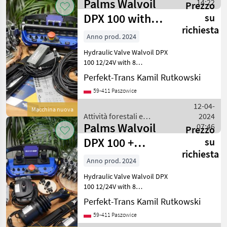
Palms Walvoil
lavorazione del legno /
14:22
Prezzo
Palms
DPX 100 with
su
richiesta
Scanreco G2B 8
Anno prod. 2024
Pads
Hydraulic Valve Walvoil DPX
100 12/24V with 8
Proportional Sections,
Perfekt-Trans Kamil Rutkowski
Open/Closed Center, and
59-411 Paszowice
Additional Levers. The
valve includes a post-
12-04-
Macchina nuova
compensation section. S
Attività forestali e
2024
Palms Walvoil
lavorazione del legno /
07:46
Prezzo
Palms
DPX 100 +
su
richiesta
Scanreco G3
Anno prod. 2024
with JC
Hydraulic Valve Walvoil DPX
Joysticks
100 12/24V with 8
Proportional Sections,
Perfekt-Trans Kamil Rutkowski
Open/Closed Center, and
59-411 Paszowice
Additional Levers. The