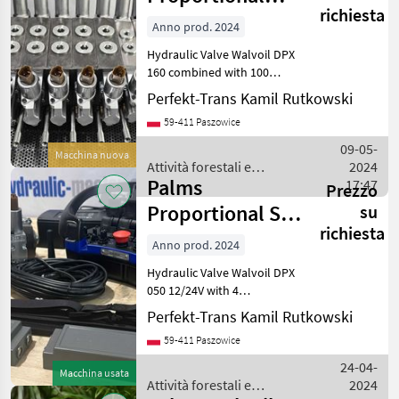
richiesta
Walvoil DPX160
Anno prod. 2024
+ DPX100 9
Hydraulic Valve Walvoil DPX
Functions
160 combined with 100
12/24V with 8 Proportional
Perfekt-Trans Kamil Rutkowski
Sections, Open/Closed
59-411 Paszowice
Center and Additional
Levers. The valve includes a
09-05-
Macchina nuova
post-compensati
Attività forestali e
2024
Palms
lavorazione del legno /
17:47
Prezzo
Palms
Proportional Set
su
richiesta
Walvoil DPX 50 +
Anno prod. 2024
Scanreco G2B
Hydraulic Valve Walvoil DPX
050 12/24V with 4
Proportional Sections,
Perfekt-Trans Kamil Rutkowski
Open Center. The valve
59-411 Paszowice
includes a post-
compensation section.
24-04-
Macchina usata
Scanreco G2B Mini 4 pads
Attività forestali e
2024
12/24V.