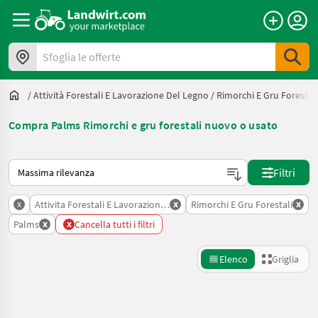
Sfoglia le offerte
/
Attività Forestali E Lavorazione Del Legno
/
Rimorchi E Gru Forestali
Compra Palms Rimorchi e gru forestali nuovo o usato
Ecco come viene ordinato su Landwirt.com
Filtri
x
x
x
Attivita Forestali E Lavorazione Del Legno
Rimorchi E Gru Forestali
x
x
Palms
Cancella tutti i filtri
Elenco
Griglia