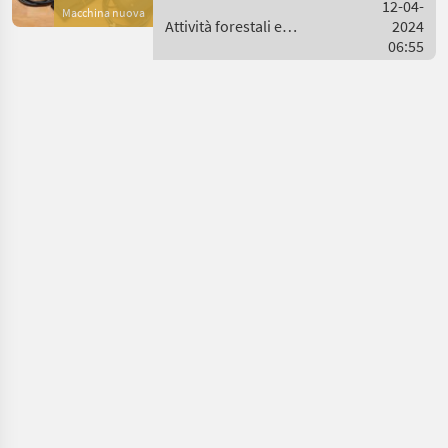
valve includes a post-
12-04-
Macchina nuova
compensation section. Sc
Attività forestali e
2024
lavorazione del legno /
06:55
Palms