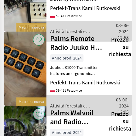
CATEGORIA
capable of managing a flow
Perfekt-Trans Kamil Rutkowski
rate of 150 liters per minute
Palms
59-411 Paszowice
and operating at pressures
up to 315 bar. This valve is
03-06-
Macchina nuova
Kronos
Attività forestali e
2024
Palms Remote
lavorazione del legno /
12:58
Prezzo
Farma
Palms
Radio Juuko HV-
su
richiesta
K 1000 On/Off
Palfinger
Anno prod. 2024
Transmitter
Juuko JK1000 Transmitter
BMF
features an ergonomic
design that ensures a
Perfekt-Trans Kamil Rutkowski
Krpan
comfortable grip.
59-411 Paszowice
Positioned at the top, it
Mostra
includes two high-
03-06-
tutti
Macchina nuova
brightness red LEDs that
Attività forestali e
2024
31
display t
Palms Walvoil
lavorazione del legno /
12:05
Prezzo
Palms
MARKETPLACE
and Radio
su
richiesta
Remote RC 400 5
Offerte dei
Marketplace
Anno prod. 2024
Annunci
rivenditori