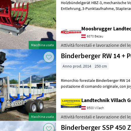
Holzbündelgerät HBZ-3, mechanische Vorspannung, mechanische
Entlehrung, 3-Punktaufnahme, Stapleraufnahme, Euroaufnahme,
Gesamtgewicht 330kg. Vollgendes Zubeh
Moosbrugger Landte
6870 Bezau
Attività forestali e lavorazione del 
Macchina usata
Binderberger RW 14 + P
Anno prod. 2014
250 cm
Rimorchio forestale Binderberger RW 14 con gr
postazione di comando originale, con joystick e comandi a pedale,
alimentazione idraulica autonoma
Landtechnik Villach
9500 Villach
Attività forestali e lavorazione del 
Macchina usata
Binderberger SSP 450 