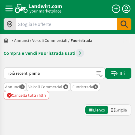
Sfoglia le offerte
/
Annunci
/
Veicoli Commerciali
/
Fuoristrada
Compra e vendi Fuoristrada usati
Ecco come viene ordinato su Landwirt.com
Filtri
x
x
x
Annunci
Veicoli Commerciali
Fuoristrada
x
Cancella tutti i filtri
Elenco
Griglia