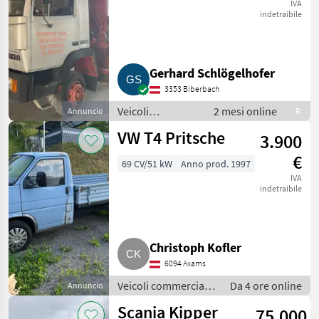
IVA
indetraibile
Gerhard Schlögelhofer
3353 Biberbach
Veicoli
2 mesi online
Annuncio
R
commerciali /
VW T4 Pritsche
3.900
Camion
€
69 CV/51 kW
Anno prod. 1997
IVA
indetraibile
Christoph Kofler
6094 Axams
Veicoli commerciali /
Da 4 ore online
Annuncio
Camion
Scania Kipper
75.000