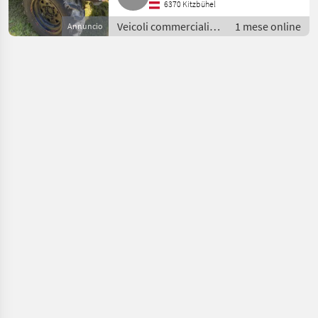
6370 Kitzbühel
Veicoli commerciali /
1 mese online
Annuncio
Camion