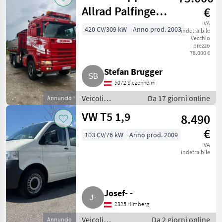
Allrad Palfinger
€
Greifer Kran 124
IVA
420 CV/309 kW
Anno prod. 2003
indetraibile
Vecchio
prezzo
78.000 €
Stefan Brugger
5072 Siezenheim
Veicoli
Da 17 giorni online
Annuncio
commerciali /
VW T5 1,9
8.490
Camion
€
103 CV/76 kW
Anno prod. 2009
IVA
indetraibile
Josef- -
2325 Himberg
Veicoli
Da 2 giorni online
Annuncio