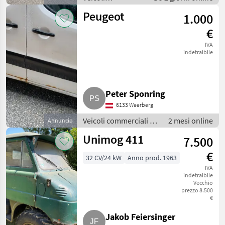
commerciali /
Peugeot
1.000
Camion
€
IVA
indetraibile
Peter Sponring
6133 Weerberg
Veicoli commerciali /
2 mesi online
Annuncio
Camion
Unimog 411
7.500
€
32 CV/24 kW
Anno prod. 1963
IVA
indetraibile
Vecchio
prezzo 8.500
€
Jakob Feiersinger