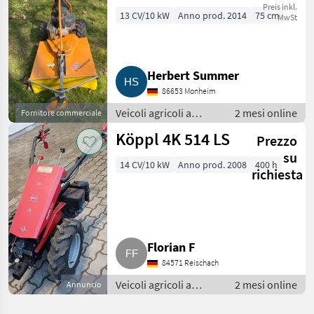
Briggs & Stratton
Preis inkl.
13 CV/10 kW
Anno prod. 2014
75 cm
MwSt
13,5 PS
Herbert Summer
86653 Monheim
Veicoli agricoli a
2 mesi online
Fornitore commerciale
motore /
Köppl 4K 514 LS
Prezzo
Motofalciatrici/motofresatrici
su
14 CV/10 kW
Anno prod. 2008
400 h
richiesta
Florian F
84571 Reischach
Veicoli agricoli a
2 mesi online
Annuncio
motore /
Motofalciatrici/motofresatrici