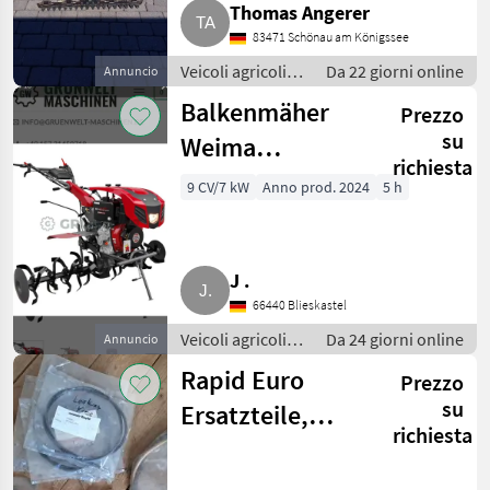
Thomas Angerer
83471 Schönau am Königssee
Veicoli agricoli a
Da 22 giorni online
Annuncio
motore /
Balkenmäher
Prezzo
Motofalciatrici/motofresatrici
su
Weima
richiesta
WM1100BE-6
9 CV/7 kW
Anno prod. 2024
5 h
J .
66440 Blieskastel
Veicoli agricoli a
Da 24 giorni online
Annuncio
motore /
Rapid Euro
Prezzo
Motofalciatrici/motofresatrici
su
Ersatzteile,
richiesta
Reform Mäher,
Motormäher