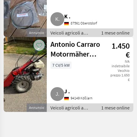
K .
87561 Oberstdorf
Veicoli agricoli a
1 mese online
Annuncio
motore /
Antonio Carraro
1.450
Motofalciatrici/motofresatrici
Motormäher
€
Serie 47 Cararin
IVA
7 CV/5 kW
indetraibile
Vecchio
295
prezzo 1.650
€
J .
94149 Kößlarn
Veicoli agricoli a
1 mese online
Annuncio
motore /
Motofalciatrici/motofresatrici