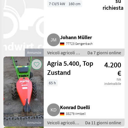
su
7 CV/5 kW
160 cm
richiesta
Johann Müller
77723 Gengenbach
Veicoli agricoli a
Da 7 giorni online
Annuncio
motore /
Agria 5.400, Top
4.200
Motofalciatrici/motofresatrici
Zustand
€
IVA
65 h
indetraibile
Konrad Duelli
88279 Amtzell
Veicoli agricoli a
Da 11 giorni online
Annuncio