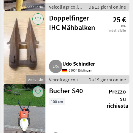
Veicoli agricoli a
Da 13 giorni online
Annuncio
motore /
Doppelfinger
25 €
Motofalciatrici/motofresatrici
IHC Mähbalken
IVA
indetraibile
Udo Schindler
63654 Büdingen
Veicoli agricoli a
Da 19 giorni online
Annuncio
motore /
Bucher S40
Prezzo
Motofalciatrici/motofresatrici
su
100 cm
richiesta