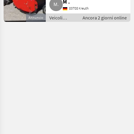
M .
83708 Kreuth
Veicoli
Ancora 2 giorni online
Annuncio
agricoli a
motore /
Motofalciatrici/motofresatrici