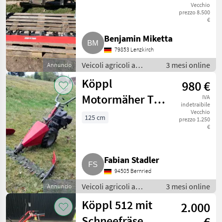
Vecchio
Mulchraupe
prezzo 8.500
€
Benjamin Miketta
79853 Lenzkirch
Veicoli agricoli a
3 mesi online
Annuncio
motore /
Köppl
980 €
Motofalciatrici/motofresatrici
Motormäher Typ
IVA
indetraibile
309
Vecchio
125 cm
prezzo 1.250
€
Fabian Stadler
94505 Bernried
Veicoli agricoli a
3 mesi online
Annuncio
motore /
Köppl 512 mit
2.000
Motofalciatrici/motofresatrici
Schneefräse,
€