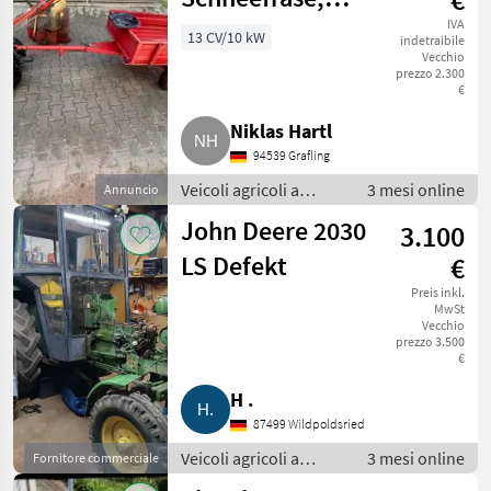
Schneeschild,
IVA
13 CV/10 kW
indetraibile
Vecchio
Anhänger,
prezzo 2.300
€
Motormäher
Niklas Hartl
94539 Grafling
Veicoli agricoli a
3 mesi online
Annuncio
motore /
John Deere 2030
3.100
Motofalciatrici/motofresatrici
LS Defekt
€
Preis inkl.
MwSt
Vecchio
prezzo 3.500
€
H .
87499 Wildpoldsried
Veicoli agricoli a
3 mesi online
Fornitore commerciale
motore /