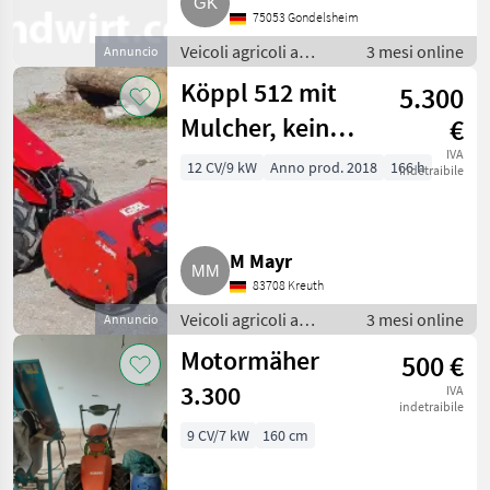
75053 Gondelsheim
Veicoli agricoli a
3 mesi online
Annuncio
motore /
Köppl 512 mit
5.300
Motofalciatrici/motofresatrici
Mulcher, kein
€
Aebi, Reform,
IVA
12 CV/9 kW
Anno prod. 2018
166 h
indetraibile
Agria, BCS, ...
(Köppl 512)
M Mayr
83708 Kreuth
Veicoli agricoli a
3 mesi online
Annuncio
motore /
Motormäher
500 €
Motofalciatrici/motofresatrici
3.300
IVA
indetraibile
9 CV/7 kW
160 cm