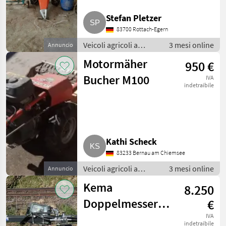
Stefan Pletzer
83700 Rottach-Egern
Veicoli agricoli a
3 mesi online
Annuncio
motore /
Motormäher
950 €
Motofalciatrici/motofresatrici
Bucher M100
IVA
indetraibile
Kathi Scheck
83233 Bernau am Chiemsee
Veicoli agricoli a
3 mesi online
Annuncio
motore /
Kema
8.250
Motofalciatrici/motofresatrici
Doppelmesser
€
Mähraupe
IVA
indetraibile