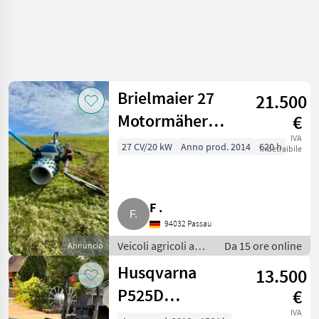
Affina
la
ricerca
Brielmaier 27
21.500
Motormäher
€
Categoria
Paese
Filtri
4
1
ohne
IVA
27 CV/20 kW
Anno prod. 2014
620 h
indetraibile
Mostra
Anbaugeräte
PERCORSO
Reimposta
37
ATTUALE
risultati
Settore
F .
agricolo
94032 Passau
Veicoli
Agricoli
Veicoli agricoli a
Da 15 ore online
Annuncio
A
motore /
Motore
Husqvarna
13.500
Motofalciatrici/motofresatrici
Motofalciatrici
P525D
€
Motofresatrici
Frontmäher,
IVA
SCEGLI