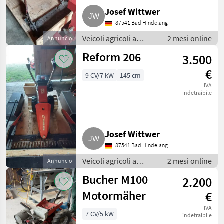
Josef Wittwer
87541 Bad Hindelang
Veicoli agricoli a
2 mesi online
Annuncio
motore /
Reform 206
3.500
Motofalciatrici/motofresatrici
€
9 CV/7 kW
145 cm
IVA
indetraibile
Josef Wittwer
87541 Bad Hindelang
Veicoli agricoli a
2 mesi online
Annuncio
motore /
Bucher M100
2.200
Motofalciatrici/motofresatrici
Motormäher
€
IVA
7 CV/5 kW
indetraibile