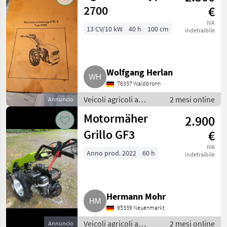
2700
€
IVA
13 CV/10 kW
40 h
100 cm
indetraibile
Wolfgang Herlan
76337 Waldbronn
Veicoli agricoli a
2 mesi online
Annuncio
motore /
Motormäher
2.900
Motofalciatrici/motofresatrici
Grillo GF3
€
IVA
Anno prod. 2022
60 h
indetraibile
Hermann Mohr
95339 Neuenmarkt
Veicoli agricoli a
2 mesi online
Annuncio