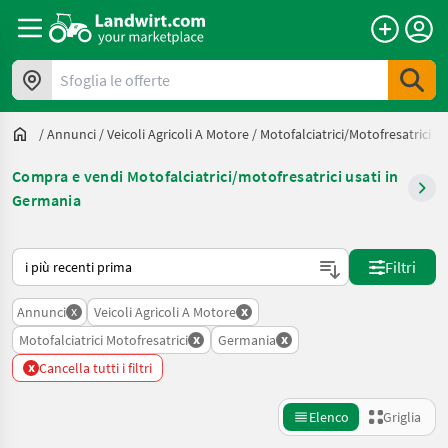
Sfoglia le offerte
/
Annunci
/
Veicoli Agricoli A Motore
/
Motofalciatrici/motofresatrici
/
Compra e vendi Motofalciatrici/motofresatrici usati in
Germania
Ecco come viene ordinato su Landwirt.com
Filtri
x
x
Annunci
Veicoli Agricoli A Motore
x
x
Motofalciatrici Motofresatrici
Germania
x
Cancella tutti i filtri
Elenco
Griglia