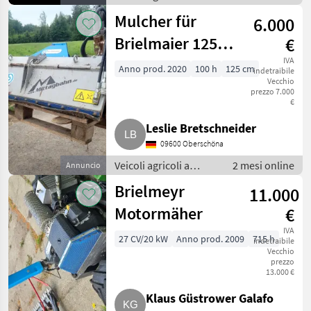
motore /
Mulcher für
6.000
Motofalciatrici/motofresatrici
Brielmaier 125
€
cm
IVA
Anno prod. 2020
100 h
125 cm
indetraibile
Vecchio
prezzo 7.000
€
Leslie Bretschneider
09600 Oberschöna
Veicoli agricoli a
2 mesi online
Annuncio
motore /
Brielmeyr
11.000
Motofalciatrici/motofresatrici
Motormäher
€
IVA
27 CV/20 kW
Anno prod. 2009
715 h
indetraibile
Vecchio
prezzo
13.000 €
Klaus Güstrower Galafo