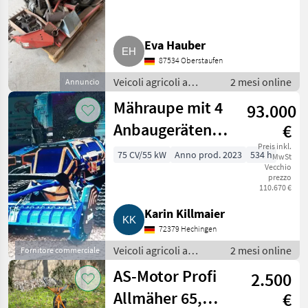
Eva Hauber
87534 Oberstaufen
Veicoli agricoli a
2 mesi online
Annuncio
motore /
Mähraupe mit 4
93.000
Motofalciatrici/motofresatrici
Anbaugeräten
€
IRUS TWIN 75V
Preis inkl.
75 CV/55 kW
Anno prod. 2023
534 h
MwSt
Vecchio
prezzo
110.670 €
Karin Killmaier
72379 Hechingen
Veicoli agricoli a
2 mesi online
Fornitore commerciale
motore /
AS-Motor Profi
2.500
Motofalciatrici/motofresatrici
Allmäher 65,
€