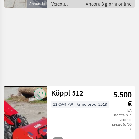
Veicoli
Ancora 3 giorni online
Annuncio
agricoli a
motore /
Motofalciatrici/motofresatrici
Köppl 512
5.500
€
12 CV/9 kW
Anno prod. 2018
IVA
indetraibile
Vecchio
prezzo 5.700
€