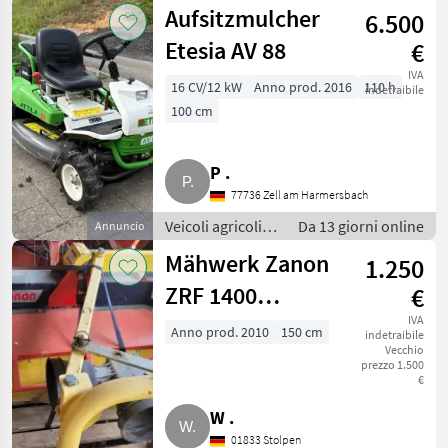
motore /
Aufsitzmulcher
6.500
Motofalciatrici/motofresatrici
Etesia AV 88
€
IVA
16 CV/12 kW
Anno prod. 2016
110 h
indetraibile
100 cm
P .
77736 Zell am Harmersbach
Veicoli agricoli a
Da 13 giorni online
Annuncio
motore /
Mähwerk Zanon
1.250
Motofalciatrici/motofresatrici
ZRF 1400
€
Kreiselmäher
IVA
Anno prod. 2010
150 cm
indetraibile
Vecchio
Trommelmäher
prezzo 1.500
€
W .
01833 Stolpen