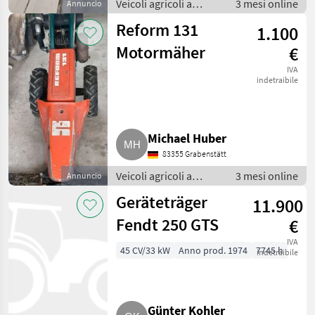
Veicoli agricoli a
3 mesi online
Annuncio
motore /
Reform 131
1.100
Motofalciatrici/motofresatrici
Motormäher
€
IVA
indetraibile
Michael Huber
83355 Grabenstätt
Veicoli agricoli a
3 mesi online
Annuncio
motore /
Geräteträger
11.900
Motofalciatrici/motofresatrici
Fendt 250 GTS
€
IVA
45 CV/33 kW
Anno prod. 1974
7745 h
indetraibile
Günter Kohler