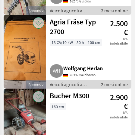
18273 Güstrow
Veicoli agricoli a
2 mesi online
Annuncio
motore /
Agria Fräse Typ
2.500
Motofalciatrici/motofresatrici
2700
€
IVA
13 CV/10 kW
50 h
100 cm
indetraibile
Wolfgang Herlan
76337 Waldbronn
Veicoli agricoli a
2 mesi online
Annuncio
motore /
Bucher M300
2.900
Motofalciatrici/motofresatrici
€
160 cm
IVA
indetraibile