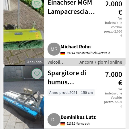
Einachser MGM
2.000
Motofalciatrici/motofresatrici
Lampacrescia
€
FC130
IVA
indetraibile
Vecchio
prezzo 2.050
€
Michael Rohn
79244 Münstertal/Schwarzwald
Veicoli
Ancora 7 giorni online
Annuncio
agricoli a
Spargitore di
7.000
motore /
Motofalciatrici/motofresatrici
humus
€
compatibile con
IVA
Anno prod. 2021
150 cm
indetraibile
Vecchio
Brielmaier
prezzo 7.500
€
Dominikus Lutz
82362 Marnbach