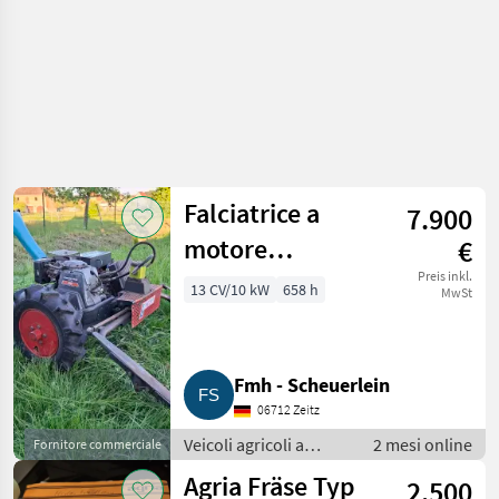
Falciatrice a
7.900
motore
€
Brielmaier da 13
Preis inkl.
13 CV/10 kW
658 h
MwSt
CV, falciatrice
monoasse,
Fmh - Scheuerlein
falciatrice a
06712 Zeitz
barra, Kubota
Veicoli agricoli a
2 mesi online
Fornitore commerciale
GH 400
motore /
Agria Fräse Typ
2.500
Motofalciatrici/motofresatrici