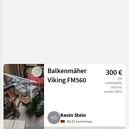
Balkenmäher
300 €
Viking FM560
IVA
indetraibile
Vecchio
prezzo 350 €
Kevin Stein
56132 Kemmenau