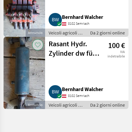
Bernhard Walcher
8102 Semriach
Veicoli agricoli a
Da 2 giorni online
Annuncio
motore / Carri a
Rasant Hydr.
100 €
motore
Zylinder dw für
IVA
indetraibile
Rasant
Bernhard Walcher
8102 Semriach
Veicoli agricoli a
Da 2 giorni online
Annuncio
motore / Carri a
motore