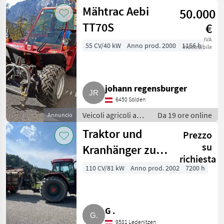
motore / Carri a
Mähtrac Aebi
50.000
motore
TT70S
€
IVA
55 CV/40 kW
Anno prod. 2000
1156 h
indetraibile
johann regensburger
6450 Sölden
Veicoli agricoli a
Da 19 ore online
Annuncio
motore / Carri a
Traktor und
Prezzo
motore
su
Kranhänger zu
richiesta
verkaufen,
110 CV/81 kW
Anno prod. 2002
7200 h
McCormick MTX
110
G .
9581 Ledenitzen