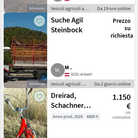
Veicoli agricoli a
Da 19 ore online
Annuncio
motore / Carri a
Suche Agil
Prezzo
motore
su
Steinbock
richiesta
M .
6200 Jenbach
Veicoli agricoli a
Da 2 giorni online
Annuncio
motore / Carri a
Dreirad,
1.150
motore
Schachner
€
Elektro-
IVA
Anno prod. 2020
4800 h
indetraibile
Lastenrad