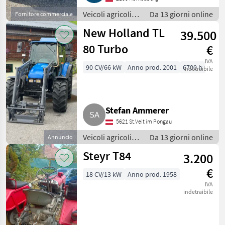
Veicoli agricoli a
Da 13 giorni online
Fornitore commerciale
motore / Carri a
New Holland TL
39.500
motore
80 Turbo
€
IVA
90 CV/66 kW
Anno prod. 2001
6700 h
indetraibile
Stefan Ammerer
5621 St.Veit im Pongau
Veicoli agricoli a
Da 13 giorni online
Annuncio
motore / Carri a
Steyr T84
3.200
motore
€
18 CV/13 kW
Anno prod. 1958
IVA
indetraibile