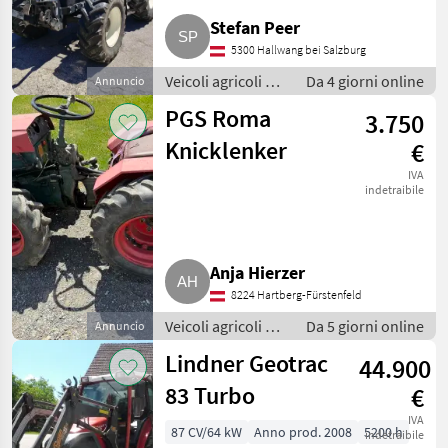
Stefan Peer
5300 Hallwang bei Salzburg
Veicoli agricoli a
Da 4 giorni online
Annuncio
motore / Carri a
PGS Roma
3.750
motore
Knicklenker
€
IVA
indetraibile
Anja Hierzer
8224 Hartberg-Fürstenfeld
Veicoli agricoli a
Da 5 giorni online
Annuncio
motore / Carri a
Lindner Geotrac
44.900
motore
83 Turbo
€
IVA
87 CV/64 kW
Anno prod. 2008
5200 h
indetraibile