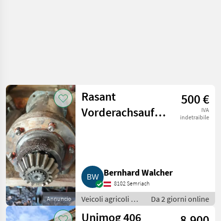
Rasant
500 €
Vorderachsaufhängung
IVA
indetraibile
passend bei
Rasant 1203,
1503, 1703, 1903
Bernhard Walcher
8102 Semriach
Veicoli agricoli a
Da 2 giorni online
Annuncio
motore / Carri a
Unimog 406
8.900
motore