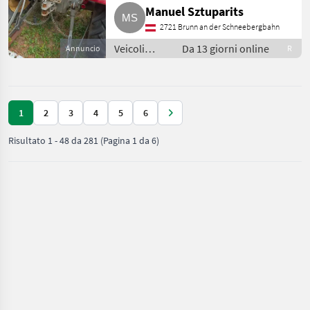
Manuel Sztuparits
2721 Brunn an der Schneebergbahn
Veicoli
Da 13 giorni online
Annuncio
R
agricoli a
motore /
Carri a
motore
1
2
3
4
5
6
Risultato
1
-
48
da
281
(Pagina 1 da 6)