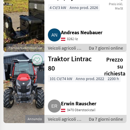
Kipper, Campo
Preis inkl.
4 CV/3 kW
Anno prod. 2026
MwSt
PTT45
Andreas Neubauer
8262 Ilz
Veicoli agricoli a
Da 7 giorni online
Fornitore commerciale
motore / Carri a
Traktor Lintrac
Prezzo
motore
su
80
richiesta
101 CV/74 kW
Anno prod. 2022
2200 h
Erwin Rauscher
3470 Oberstockstall
Veicoli agricoli a
Da 7 giorni online
Annuncio
motore / Carri a