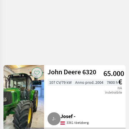
motore
John Deere 6320
65.000
€
107 CV/79 kW
Anno prod. 2004
7800 h
IVA
indetraibile
Josef -
3361 Abetzberg