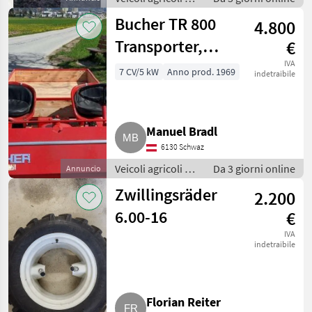
motore / Carri a
Bucher TR 800
4.800
motore
Transporter,
€
Motorkarren
IVA
7 CV/5 kW
Anno prod. 1969
indetraibile
Manuel Bradl
6130 Schwaz
Veicoli agricoli a
Da 3 giorni online
Annuncio
motore / Carri a
Zwillingsräder
2.200
motore
6.00-16
€
IVA
indetraibile
Florian Reiter