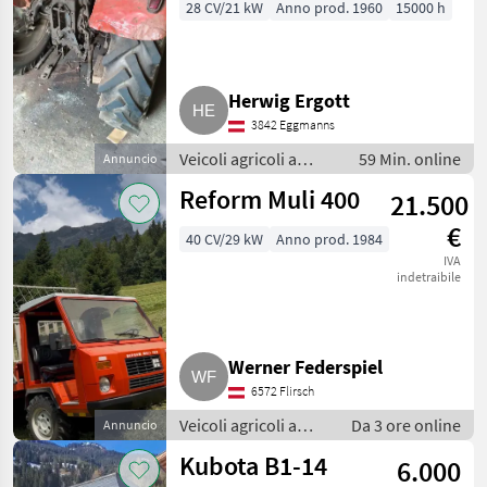
28 CV/21 kW
Anno prod. 1960
15000 h
Herwig Ergott
3842 Eggmanns
Veicoli agricoli a
59 Min. online
Annuncio
motore / Carri a
Reform Muli 400
21.500
motore
€
40 CV/29 kW
Anno prod. 1984
IVA
indetraibile
Werner Federspiel
6572 Flirsch
Veicoli agricoli a
Da 3 ore online
Annuncio
motore / Carri a
Kubota B1-14
6.000
motore