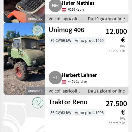
Huter Mathias
6526 Kauns
Veicoli agricoli a
Da 10 giorni online
Annuncio
motore / Carri a
Unimog 406
12.000
motore
€
80 CV/59 kW
Anno prod. 1969
IVA
indetraibile
Herbert Lehner
4451 Garsten
Veicoli agricoli a
Da 11 giorni online
Annuncio
motore / Carri a
Traktor Reno
27.500
motore
€
86 CV/63 kW
Anno prod. 1998
IVA
indetraibile