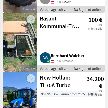
6130 Schwaz
Veicoli agricoli a
Da 3 giorni online
Annuncio
motore / Carri a
Rasant
100 €
motore
Kommunal-Trak
IVA
indetraibile
Kabine.
Bernhard Walcher
8102 Semriach
Veicoli agricoli a
Da 4 giorni online
Annuncio
motore / Carri a
New Holland
34.200
motore
TL70A Turbo
€
IVA
95 CV/70 kW
Anno prod. 2005
4300 h
indetraibile