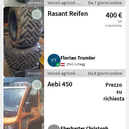
Veicoli agricoli a
Da 7 giorni online
Annuncio
motore / Carri a
Rasant Reifen
400 €
motore
IVA
indetraibile
Florian Trumler
8541 Aichegg
Veicoli agricoli a
Da 8 giorni online
Annuncio
motore / Carri a
Aebi 450
Prezzo
motore
su
richiesta
Eberharter Christoph