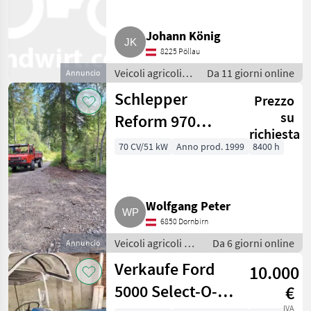
Johann König
8225 Pöllau
Veicoli agricoli a
Da 11 giorni online
Annuncio
motore / Carri a
Schlepper
Prezzo
motore
su
Reform 970
richiesta
Kommunal
70 CV/51 kW
Anno prod. 1999
8400 h
Wolfgang Peter
6850 Dornbirn
Veicoli agricoli a
Da 6 giorni online
Annuncio
motore / Carri a
Verkaufe Ford
10.000
motore
5000 Select-O-
€
IVA