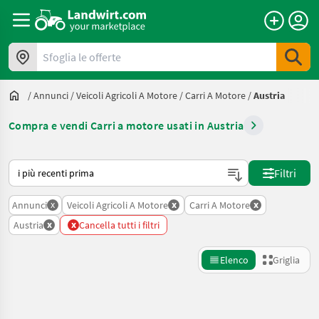
Sfoglia le offerte
/
Annunci
/
Veicoli Agricoli A Motore
/
Carri A Motore
/
Austria
Compra e vendi Carri a motore usati in Austria
Ecco come viene ordinato su Landwirt.com
Filtri
x
x
x
Annunci
Veicoli Agricoli A Motore
Carri A Motore
x
x
Austria
Cancella tutti i filtri
Elenco
Griglia