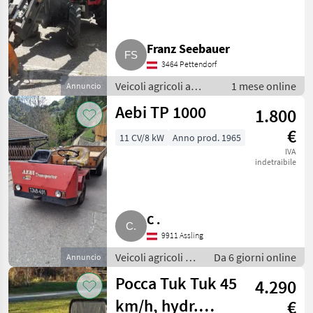
Franz Seebauer
3464 Pettendorf
Veicoli agricoli a
1 mese online
Annuncio
motore / Carri a
Aebi TP 1000
1.800
motore
€
11 CV/8 kW
Anno prod. 1965
IVA
indetraibile
C .
9911 Assling
Veicoli agricoli a
Da 6 giorni online
Annuncio
motore / Carri a
Pocca Tuk Tuk 45
4.290
motore
km/h, hydr.
€