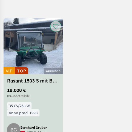
Affina
la
ricerca
Categoria
Paese
Filtri
4
1
Mostra
PERCORSO
Reimposta
281
ATTUALE
risultati
Settore
VIP
TOP
Annuncio
agricolo
Veicoli
Rasant 1503 S mit Bandrechen und Mähwerk 2 m
Agricoli
A
19.000 €
Motore
IVA indetraibile
Carri A
35 CV/26 kW
Motore
Anno prod. 1993
SCEGLI
CATEGORIA
Bernhard Gruber