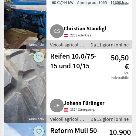
Speed
60 CV/44 kW
Anno prod. 1965
11200 h
indetraibile
Christian Staudigl
2232 Aderklaa
Veicoli agricoli a
Da 11 giorni online
Annuncio
motore / Carri a
Reifen 10.0/75-
50,50
motore
15 und 10/15
€
IVA
indetraibile
Johann Fürlinger
3314 Strengberg
Veicoli agricoli a
Da 12 giorni online
Annuncio
motore / Carri a
Reform Muli 50
10.900
motore