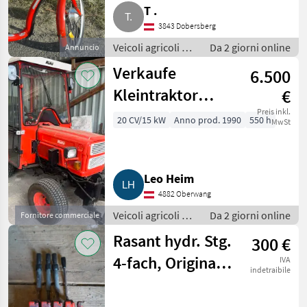
T .
3843 Dobersberg
Veicoli agricoli a
Da 2 giorni online
Annuncio
motore / Carri a
Verkaufe
6.500
motore
Kleintraktor
€
Hako
Preis inkl.
20 CV/15 kW
Anno prod. 1990
550 h
MwSt
Leo Heim
4882 Oberwang
Veicoli agricoli a
Da 2 giorni online
Fornitore commerciale
motore / Carri a
Rasant hydr. Stg.
300 €
motore
4-fach, Original
IVA
indetraibile
Rasant