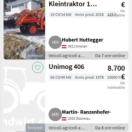
Kleintraktor 19,8
€
PS
IVA
19 CV/14 kW
Anno prod. 2018
127 h
indetraibile
Hubert Huttegger
5611 Grossarl
Veicoli agricoli a
Da 7 ore online
Annuncio
motore / Carri a
Unimog 406
8.700
motore
€
66 CV/49 kW
Anno prod. 1978
10000 h
IVA
indetraibile
Martin- Ranzenhofer-
2000 Stockerau
Veicoli agricoli a
Da 8 ore online
Annuncio