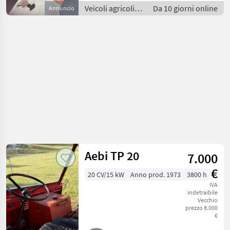
Veicoli agricoli a
Da 10 giorni online
Annuncio
motore / Carri a
motore
Aebi TP 20
7.000
€
20 CV/15 kW
Anno prod. 1973
3800 h
IVA
indetraibile
Vecchio
prezzo 8.000
€