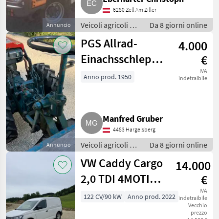
6280 Zell Am Ziller
Veicoli agricoli a
Da 8 giorni online
Annuncio
motore / Carri a
PGS Allrad-
4.000
motore
Einachsschlepper
€
inkl.
IVA
Anno prod. 1950
indetraibile
Kippanhänger
Manfred Gruber
4483 Hargelsberg
Veicoli agricoli a
Da 8 giorni online
Annuncio
motore / Carri a
VW Caddy Cargo
14.000
motore
2,0 TDI 4MOTION
€
Transporter,
IVA
122 CV/90 kW
Anno prod. 2022
indetraibile
Vecchio
Kastenwagen
prezzo