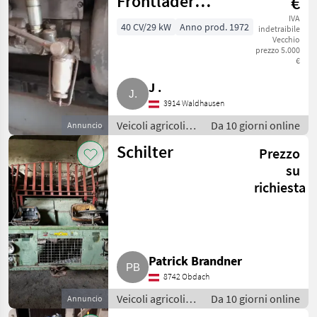
Frontlader
€
motore
Hydrak,
IVA
40 CV/29 kW
Anno prod. 1972
indetraibile
Vecchio
Mähwerk
prezzo 5.000
€
J .
3914 Waldhausen
Veicoli agricoli a
Da 10 giorni online
Annuncio
motore / Carri a
Schilter
Prezzo
motore
su
richiesta
Patrick Brandner
8742 Obdach
Veicoli agricoli a
Da 10 giorni online
Annuncio
motore / Carri a