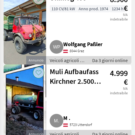
€
110 CV/81 kW
Anno prod. 1974
1234 h
IVA
indetraibile
Wolfgang Paßler
8044 Graz
Veicoli agricoli a
Da 3 giorni online
Annuncio
motore / Carri a
Muli Aufbaufass
4.999
motore
Kirchner 2.500
€
Vakuumfass
IVA
indetraibile
Jauchefass
Güllefass
M .
5723 Uttendorf
Veicoli agricoli a
Da 3 giorni online
Annuncio