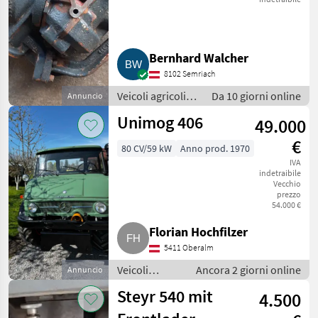
Bernhard Walcher
8102 Semriach
Veicoli agricoli a
Da 10 giorni online
Annuncio
motore / Carri a
Unimog 406
49.000
motore
€
80 CV/59 kW
Anno prod. 1970
IVA
indetraibile
Vecchio
prezzo
54.000 €
Florian Hochfilzer
5411 Oberalm
Veicoli
Ancora 2 giorni online
Annuncio
agricoli a
Steyr 540 mit
4.500
motore /
Carri a