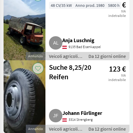
€
48 CV/35 kW
Anno prod. 1980
5800 h
IVA
indetraibile
Anja Luschnig
9135 Bad Eisenkappel
Veicoli agricoli a
Da 12 giorni online
Annuncio
motore / Carri a
Suche 8,25/20
123 €
motore
Reifen
IVA
indetraibile
Johann Fürlinger
3314 Strengberg
Veicoli agricoli a
Da 12 giorni online
Annuncio