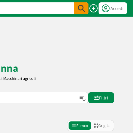
Accedi
enna
. Macchinari agricoli
Filtri
Elenco
Griglia