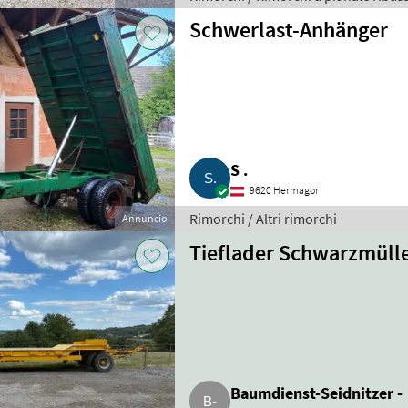
Schwerlast-Anhänger
S .
9620 Hermagor
Rimorchi / Altri rimorchi
Annuncio
Tieflader Schwarzmülle
Baumdienst-Seidnitzer -