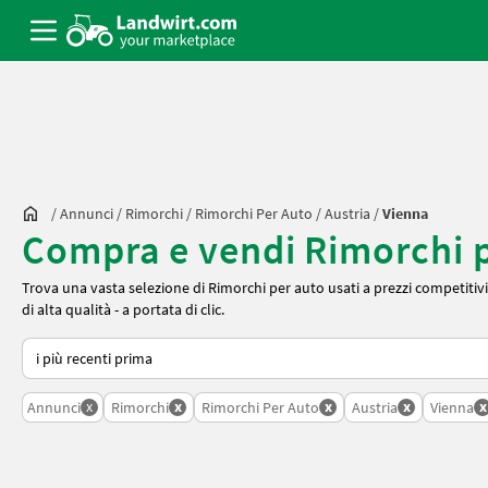
/
Annunci
/
Rimorchi
/
Rimorchi Per Auto
/
Austria
/
Vienna
Compra e vendi Rimorchi pe
Trova una vasta selezione di Rimorchi per auto usati a prezzi competitivi 
di alta qualità - a portata di clic.
Ecco come viene ordinato su Landwirt.com
x
x
x
x
x
Annunci
Rimorchi
Rimorchi Per Auto
Austria
Vienna