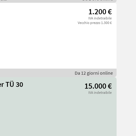
1.200 €
IVA indetraibile
Vecchio prezzo 1.300 €
Da 12 giorni online
r TÜ 30
15.000 €
IVA indetraibile