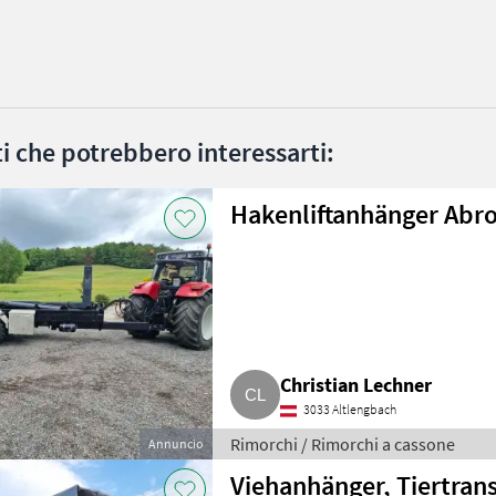
ati che potrebbero interessarti:
Hakenliftanhänger Abro
Christian Lechner
3033 Altlengbach
Rimorchi / Rimorchi a cassone
Annuncio
Viehanhänger, Tiertran