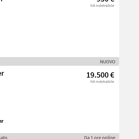
IVA indetraibile
NUOVO
er
19.500 €
IVA indetraibile
er
sato
Da 1 ore online