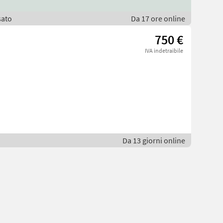
sato
Da 17 ore online
750 €
IVA indetraibile
Da 13 giorni online