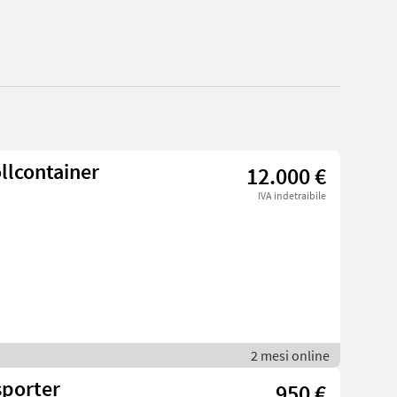
llcontainer
12.000 €
IVA indetraibile
2 mesi online
sporter
950 €