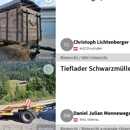
Christoph Lichtenberger
4432 Ernsthofen
Rimorchi / Altri rimorchi
Annuncio
Tieflader Schwarzmüll
Daniel Julian Menneweg
5441 Abtenau
Rimorchi / Rimorchi a pianale ribas
Annuncio