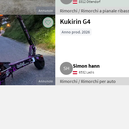
8312 Ottendorf
Rimorchi / Rimorchi a pianale ribas
Annuncio
Kukirin G4
Anno prod. 2026
Simon hann
6532 Ladis
Rimorchi / Rimorchi per auto
Annuncio