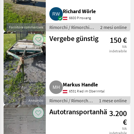
Richard Wörle
6600 Pinswang
Rimorchi / Rimorchi
2 mesi online
Fornitore commerciale
per auto
Vergebe günstig
150 €
IVA
indetraibile
Markus Handle
6531 Ried im Oberinntal
Rimorchi / Rimorchi
1 mese online
Annuncio
per auto
Autotransportanhänger
3.200
€
IVA
indetraibile