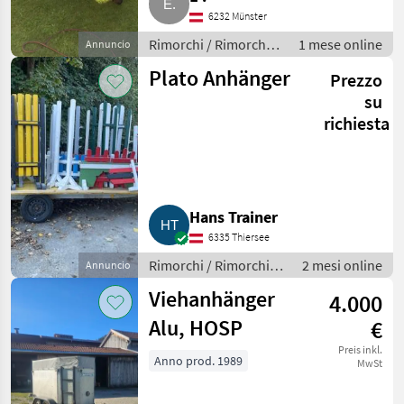
6232 Münster
Rimorchi / Rimorchi
1 mese online
Annuncio
per auto
Plato Anhänger
Prezzo
su
richiesta
Hans Trainer
6335 Thiersee
Rimorchi / Rimorchi
2 mesi online
Annuncio
per auto
Viehanhänger
4.000
Alu, HOSP
€
Preis inkl.
Anno prod. 1989
MwSt