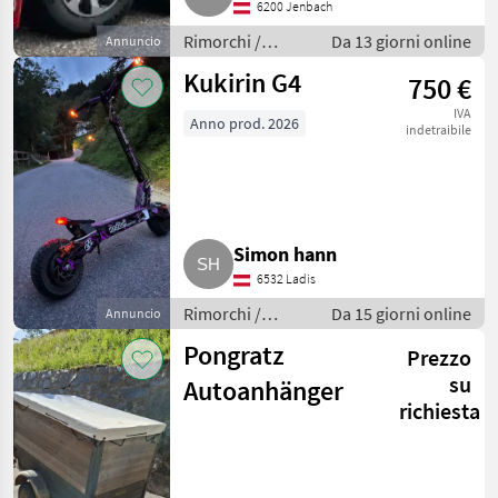
6200 Jenbach
Rimorchi /
Da 13 giorni online
Annuncio
Rimorchi per
Kukirin G4
750 €
auto
IVA
Anno prod. 2026
indetraibile
Simon hann
6532 Ladis
Rimorchi /
Da 15 giorni online
Annuncio
Rimorchi per
Pongratz
Prezzo
auto
su
Autoanhänger
richiesta