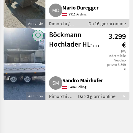
Mario Duregger
9911 Assling
Rimorchi /
Da 16 giorni online
Annuncio
Rimorchi per
Böckmann
3.299
auto
Hochlader HL-
€
F3218/270
IVA
indetraibile
Vecchio
prezzo 3.399
€
Sandro Mairhofer
6404 Polling
Rimorchi /
Da 20 giorni online
Annuncio
R
Rimorchi
per auto