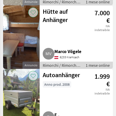
Rimorchi / Rimorchi
1 mese online
Annuncio
per auto
Hütte auf
7.000
Anhänger
€
IVA
indetraibile
Marco Vögele
6233 Kramsach
Rimorchi / Rimorchi
1 mese online
Annuncio
per auto
Autoanhänger
1.999
€
Anno prod. 2008
IVA
indetraibile
E .