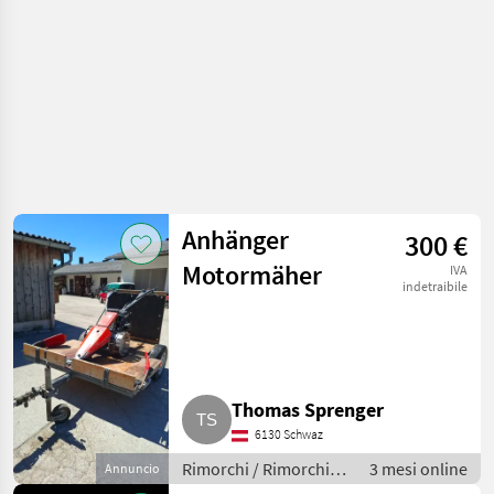
Anhänger
300 €
Motormäher
IVA
indetraibile
Thomas Sprenger
6130 Schwaz
Rimorchi / Rimorchi
3 mesi online
Annuncio
per auto