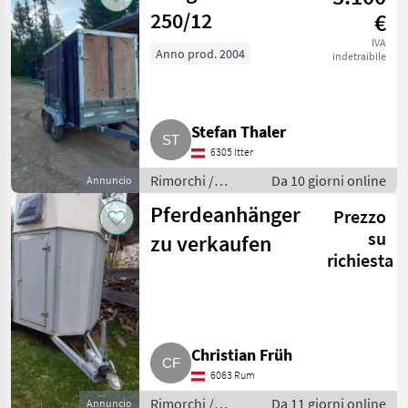
250/12
€
IVA
Anno prod. 2004
indetraibile
Stefan Thaler
6305 Itter
Rimorchi /
Da 10 giorni online
Annuncio
Rimorchi per
Pferdeanhänger
Prezzo
auto
su
zu verkaufen
richiesta
Christian Früh
6063 Rum
Rimorchi /
Da 11 giorni online
Annuncio