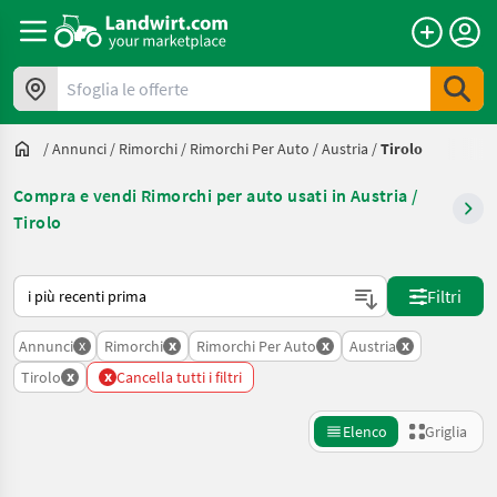
Sfoglia le offerte
/
Annunci
/
Rimorchi
/
Rimorchi Per Auto
/
Austria
/
Tirolo
Compra e vendi Rimorchi per auto usati in Austria /
Tirolo
Ecco come viene ordinato su Landwirt.com
Filtri
x
x
x
x
Annunci
Rimorchi
Rimorchi Per Auto
Austria
x
x
Tirolo
Cancella tutti i filtri
Elenco
Griglia