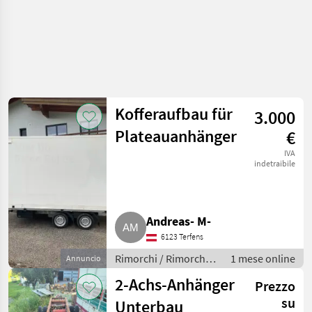
Kofferaufbau für
3.000
Plateauanhänger
€
IVA
indetraibile
Andreas- M-
6123 Terfens
Rimorchi / Rimorchi
1 mese online
Annuncio
per auto
2-Achs-Anhänger
Prezzo
su
Unterbau