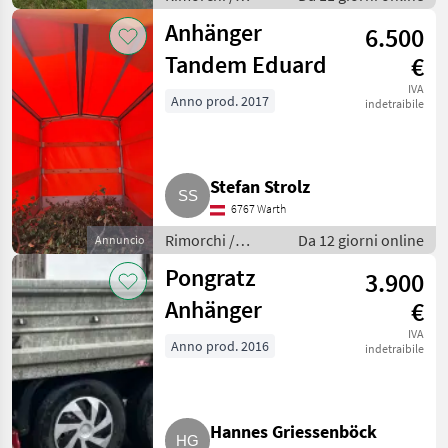
Rimorchi per
Anhänger
6.500
auto
Tandem Eduard
€
IVA
Anno prod. 2017
indetraibile
Stefan Strolz
6767 Warth
Rimorchi /
Da 12 giorni online
Annuncio
Rimorchi per
Pongratz
3.900
auto
Anhänger
€
IVA
Anno prod. 2016
indetraibile
Hannes Griessenböck