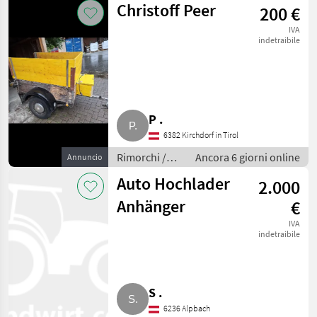
Christoff Peer
200 €
IVA
indetraibile
P .
6382 Kirchdorf in Tirol
Rimorchi /
Ancora 6 giorni online
Annuncio
Rimorchi per
Auto Hochlader
2.000
auto
Anhänger
€
IVA
indetraibile
S .
6236 Alpbach