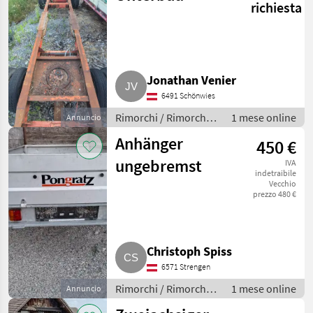
richiesta
Jonathan Venier
6491 Schönwies
Rimorchi / Rimorchi
1 mese online
Annuncio
per auto
Anhänger
450 €
ungebremst
IVA
indetraibile
Vecchio
prezzo 480 €
Christoph Spiss
6571 Strengen
Rimorchi / Rimorchi
1 mese online
Annuncio
per auto