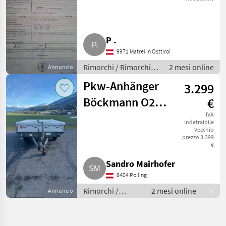
P .
9971 Matrei In Osttirol
Rimorchi / Rimorchi
2 mesi online
Annuncio
per auto
Pkw-Anhänger
3.299
Böckmann O2
€
Zentralachsenanhänger
IVA
indetraibile
Vecchio
Typ HL-
prezzo 3.399
€
F3218/270
Sandro Mairhofer
6404 Polling
Rimorchi /
2 mesi online
Annuncio
R
Rimorchi per
auto