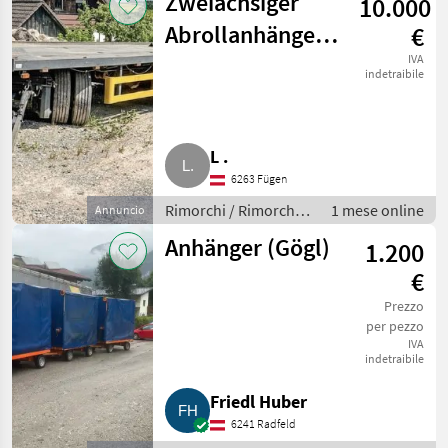
Zweiachsiger
10.000
Abrollanhänger,
€
Tieflader,
IVA
indetraibile
Ballenhänger
Modell ANH
L .
F.ATL
6263 Fügen
Rimorchi / Rimorchi
1 mese online
Annuncio
per auto
Anhänger (Gögl)
1.200
€
Prezzo
per pezzo
IVA
indetraibile
Friedl Huber
6241 Radfeld