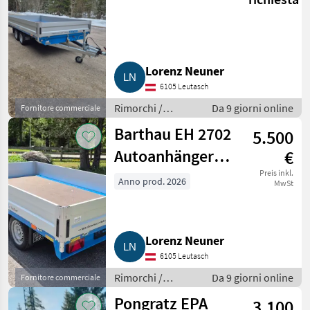
SP 2702
Lorenz Neuner
6105 Leutasch
Rimorchi /
Da 9 giorni online
Fornitore commerciale
Rimorchi per auto
Barthau EH 2702
5.500
Autoanhänger
€
Anhänger
Preis inkl.
Anno prod. 2026
MwSt
Lorenz Neuner
6105 Leutasch
Rimorchi /
Da 9 giorni online
Fornitore commerciale
Rimorchi per auto
Pongratz EPA
3.100