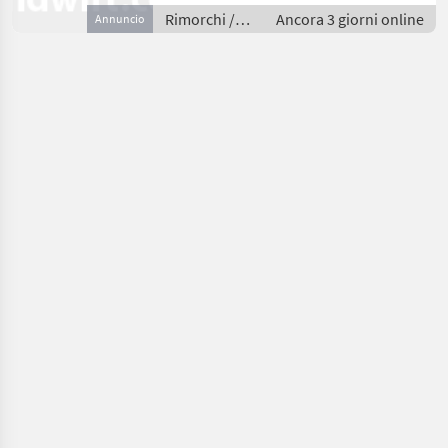
Rimorchi /
Ancora 3 giorni online
Annuncio
Rimorchi per
auto