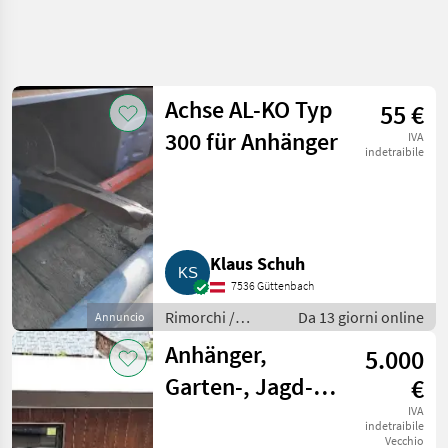
Affina
la
ricerca
Achse AL-KO Typ
55 €
300 für Anhänger
IVA
Categoria
Paese
Filtri
4
2
indetraibile
Mostra
PERCORSO
Reimposta
4
ATTUALE
risultati
Settore
Klaus Schuh
agricolo
7536 Güttenbach
Rimorchi
Rimorchi /
Da 13 giorni online
Annuncio
Rimorchi
Rimorchi per
Per Auto
Anhänger,
5.000
auto
SCEGLI
Garten-, Jagd-,
€
CATEGORIA
Fischteichhütte,
IVA
indetraibile
Sonstige
2
Vecchio