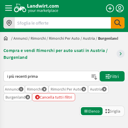
Sfoglia le offerte
/
Annunci
/
Rimorchi
/
Rimorchi Per Auto
/
Austria
/
Burgenland
Compra e vendi Rimorchi per auto usati in Austria /
Burgenland
Ecco come viene ordinato su Landwirt.com
Filtri
x
x
x
x
Annunci
Rimorchi
Rimorchi Per Auto
Austria
x
x
Burgenland
Cancella tutti i filtri
Elenco
Griglia