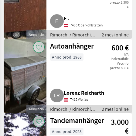
Tiny House
prezzo 5.300
€
Humbaur
1
F .
Pongratz
1
7435 Oberkohlstätten
Rimorchi / Rimorchi
2 mesi online
Annuncio
MARKETPLACE
per auto
Autoanhänger
600 €
Offerte dei
Marketplace
Annunci
IVA
rivenditori
Anno prod. 1988
indetraibile
Vecchio
prezzo 850 €
Lorenz Reicharth
7412 Wolfau
Rimorchi / Rimorchi
2 mesi online
Annuncio
per auto
Tandemanhänger
3.000
€
Anno prod. 2023