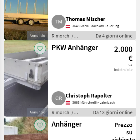
Gesamtgewicht
Pongratz
6
Thomas Mischer
Humer
3
3643 Maria Laach am Jauerling
Rimorchi /
Da 4 giorni online
Annuncio
Schwarz Anhänger
2
Rimorchi per auto
PKW Anhänger
2.000
Agados
1
€
Böckmann
1
IVA
indetraibile
Mostra
tutti
11
Christoph Rapolter
MARKETPLACE
3663 Münichreith-Laimbach
Rimorchi /
Da 13 giorni online
Annuncio
Offerte dei
Marketplace
Annunci
Rimorchi per
rivenditori
Anhänger
Prezzo
auto
su
richiesta