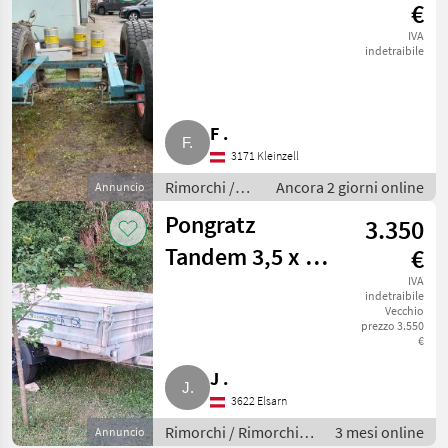
€
IVA
indetraibile
F .
3171 Kleinzell
Rimorchi /
Ancora 2 giorni online
Annuncio
Rimorchi per
Pongratz
3.350
auto
Tandem 3,5 x 2,1
€
m, 2,6 t,
IVA
indetraibile
Vecchio
generalsaniert
prezzo 3.550
€
J .
3622 Elsarn
Rimorchi / Rimorchi
3 mesi online
Annuncio