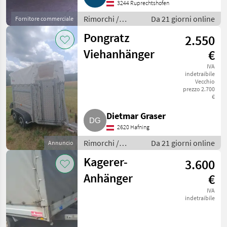
3244 Ruprechtshofen
Rimorchi /
Da 21 giorni online
Fornitore commerciale
Rimorchi per
Pongratz
2.550
auto
Viehanhänger
€
IVA
indetraibile
Vecchio
prezzo 2.700
€
Dietmar Graser
2620 Hafning
Rimorchi /
Da 21 giorni online
Annuncio
Rimorchi per
Kagerer-
3.600
auto
Anhänger
€
IVA
indetraibile