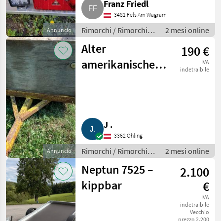
Franz Friedl
3481 Fels Am Wagram
Rimorchi / Rimorchi
2 mesi online
Annuncio
per auto
Alter
190 €
amerikanischer
IVA
indetraibile
Autoanhänger
J .
3362 Öhling
Rimorchi / Rimorchi
2 mesi online
Annuncio
per auto
Neptun 7525 –
2.100
kippbar
€
IVA
indetraibile
Vecchio
prezzo 2.200