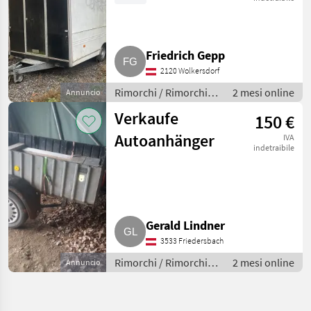
Koffer
Friedrich Gepp
2120 Wolkersdorf
Rimorchi / Rimorchi
2 mesi online
Annuncio
per auto
Verkaufe
150 €
Autoanhänger
IVA
indetraibile
Gerald Lindner
3533 Friedersbach
Rimorchi / Rimorchi
2 mesi online
Annuncio
per auto