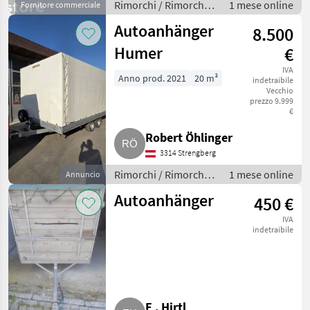
Rimorchi / Rimorchi
1 mese online
Fornitore commerciale
per auto
Autoanhänger
8.500
Humer
€
IVA
Anno prod. 2021
20 m³
indetraibile
Vecchio
prezzo 9.999
€
Robert Öhlinger
3314 Strengberg
Rimorchi / Rimorchi
1 mese online
Annuncio
per auto
Autoanhänger
450 €
IVA
indetraibile
E . Hirtl