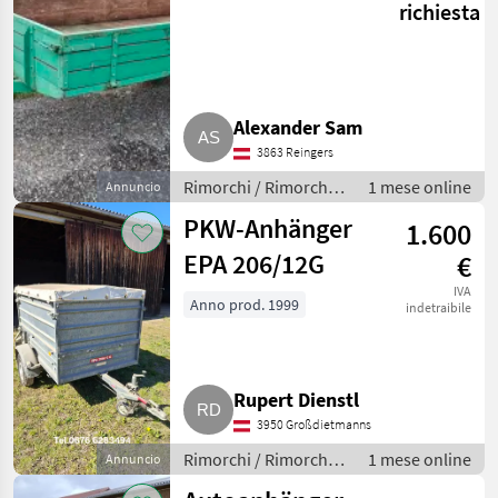
richiesta
Alexander Sam
3863 Reingers
Rimorchi / Rimorchi
1 mese online
Annuncio
per auto
PKW-Anhänger
1.600
EPA 206/12G
€
IVA
Anno prod. 1999
indetraibile
Rupert Dienstl
3950 Großdietmanns
Rimorchi / Rimorchi
1 mese online
Annuncio
per auto