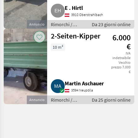
E . Hirtl
3910 Oberstrahlbach
Rimorchi /
Da 23 giorni online
Annuncio
Rimorchi per
2-Seiten-Kipper
6.000
auto
€
10 m³
IVA
indetraibile
Vecchio
prezzo 7.000
€
Martin Aschauer
3594 Neupölla
Rimorchi /
Da 25 giorni online
Annuncio
Rimorchi per
auto