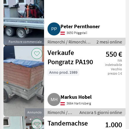
Peter Pernthoner
3650 Pöggstall
Rimorchi / Rimorchi
2 mesi online
Fornitore commerciale
per auto
Verkaufe
550 €
Pongratz PA190
IVA
indetraibile
Vecchio
Anno prod. 1989
prezzo 1 €
Markus Hobel
3664 Martinsberg
Rimorchi /
Ancora 5 giorni online
Annuncio
Rimorchi per
Tandemachse
1.000
auto