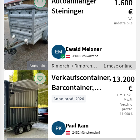
Autoanhänger
1.600
Steininger
€
IVA
indetraibile
Ewald Meixner
3900 Schwarzenau
Rimorchi / Rimorchi
1 mese online
Annuncio
per auto
Verkaufscontainer,
13.200
Barcontainer,
€
Containeranhänger
Preis inkl.
Anno prod. 2026
MwSt
Vecchio
10 Fuß
prezzo
11.000 €
Paul Kam
2482 Münchendorf