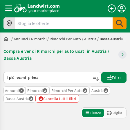
Sfoglia le offerte
/
Annunci
/
Rimorchi
/
Rimorchi Per Auto
/
Austria
/
Bassa Austria
Compra e vendi Rimorchi per auto usati in Austria /
Bassa Austria
Ecco come viene ordinato su Landwirt.com
Filtri
x
x
x
x
Annunci
Rimorchi
Rimorchi Per Auto
Austria
x
x
Bassa-Austria
Cancella tutti i filtri
Elenco
Griglia