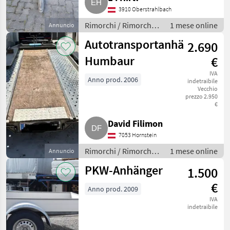
3910 Oberstrahlbach
Rimorchi / Rimorchi
1 mese online
Annuncio
per auto
Autotransportanhänger
2.690
Humbaur
€
IVA
Anno prod. 2006
indetraibile
Vecchio
prezzo 2.950
€
David Filimon
7053 Hornstein
Rimorchi / Rimorchi
1 mese online
Annuncio
per auto
PKW-Anhänger
1.500
€
Anno prod. 2009
IVA
indetraibile