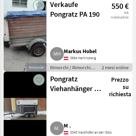
Verkaufe
550 €
Pongratz PA 190
IVA
indetraibile
Markus Hobel
3664 Martinsberg
Rimorchi / Rimorchi
2 mesi online
Annuncio
per auto
Pongratz
Prezzo
su
Viehanhänger VA
richiesta
281T
M .
3340 Waidhofen an der Ybbs