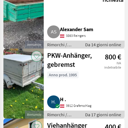
Alexander Sam
3863 Reingers
Rimorchi /
Da 14 giorni online
Annuncio
Rimorchi per
PKW-Anhänger,
800 €
auto
gebremst
IVA
indetraibile
Anno prod. 1995
H .
3912 Grafenschlag
Rimorchi /
Da 17 giorni online
Annuncio
Rimorchi per
Viehanhänger
400 €
auto