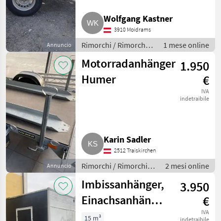
Wolfgang Kastner
3910 Moidrams
Rimorchi / Rimorchi
1 mese online
Annuncio
per auto
Motorradanhänger
1.950
Humer
€
IVA
indetraibile
Karin Sadler
2512 Traiskirchen
Rimorchi / Rimorchi
2 mesi online
Annuncio
per auto
Imbissanhänger,
3.950
Einachsanhänger
€
auflaufgebremst,
IVA
15 m³
indetraibile