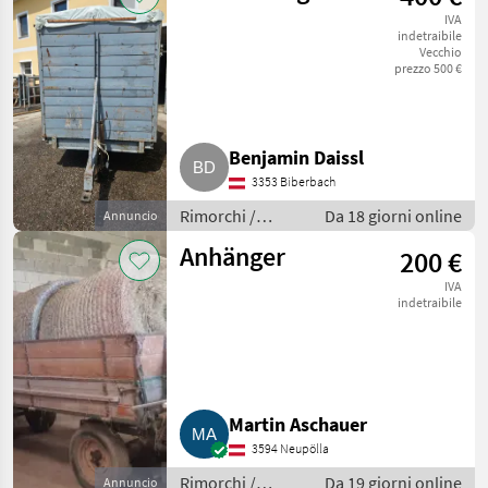
IVA
indetraibile
Vecchio
prezzo 500 €
Benjamin Daissl
3353 Biberbach
Rimorchi /
Da 18 giorni online
Annuncio
Rimorchi per
Anhänger
200 €
auto
IVA
indetraibile
Martin Aschauer
3594 Neupölla
Rimorchi /
Da 19 giorni online
Annuncio