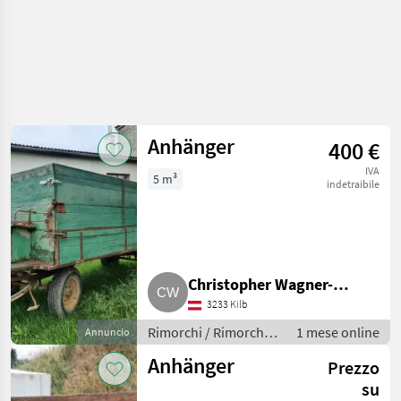
Anhänger
400 €
IVA
5 m³
indetraibile
Christopher Wagner-
3233 Kilb
Löffler
Rimorchi / Rimorchi
1 mese online
Annuncio
per auto
Anhänger
Prezzo
su