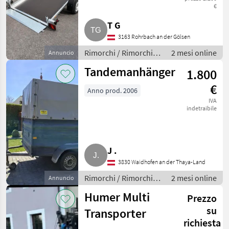
€
T G
3163 Rohrbach an der Gölsen
Rimorchi / Rimorchi
2 mesi online
Annuncio
per auto
Tandemanhänger
1.800
€
Anno prod. 2006
IVA
indetraibile
J .
3830 Waidhofen an der Thaya-Land
Rimorchi / Rimorchi
2 mesi online
Annuncio
per auto
Humer Multi
Prezzo
su
Transporter
richiesta