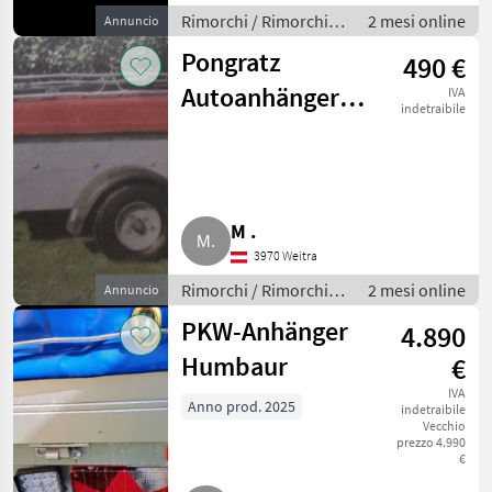
Rimorchi / Rimorchi
2 mesi online
Annuncio
per auto
Pongratz
490 €
Autoanhänger
IVA
indetraibile
mit Deckel,
Fahrradträger
PA123
M .
3970 Weitra
Rimorchi / Rimorchi
2 mesi online
Annuncio
per auto
PKW-Anhänger
4.890
Humbaur
€
IVA
Anno prod. 2025
indetraibile
Vecchio
prezzo 4.990
€