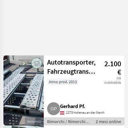
Autotransporter,
2.100
Fahrzeugtransporter,
€
AGADOS Puma
IVA
Anno prod. 2013
indetraibile
B2 2.600 kg
Gerhard Pf.
2273 Hohenau an der March
Rimorchi / Rimorchi
2 mesi online
Annuncio
per auto