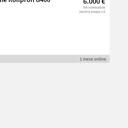
6.000 €
IVA indetraibile
Vecchio prezzo 1 €
1 mese online