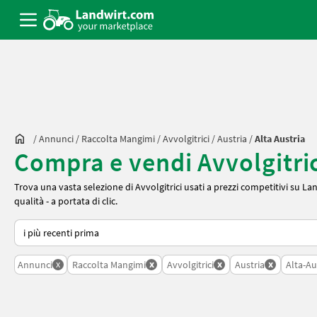
/
Annunci
/
Raccolta Mangimi
/
Avvolgitrici
/
Austria
/
Alta Austria
Compra e vendi Avvolgitrici
Trova una vasta selezione di Avvolgitrici usati a prezzi competitivi su Land
qualità - a portata di clic.
Ecco come viene ordinato su Landwirt.com
x
x
x
x
Annunci
Raccolta Mangimi
Avvolgitrici
Austria
Alta-Au