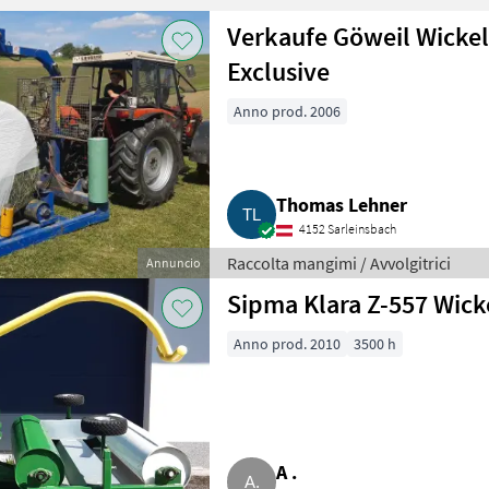
Verkaufe Göweil Wicke
Exclusive
Anno prod. 2006
Thomas Lehner
4152 Sarleinsbach
Raccolta mangimi / Avvolgitrici
Annuncio
Sipma Klara Z-557 Wic
Anno prod. 2010
3500 h
A .