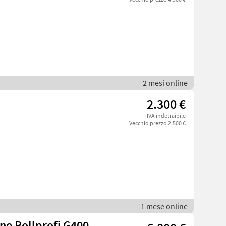
2 mesi online
2.300 €
IVA indetraibile
Vecchio prezzo 2.500 €
1 mese online
ne Rollprofi G400