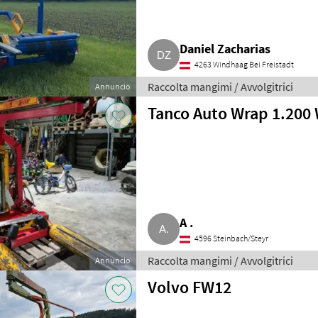
Daniel Zacharias
4263 Windhaag Bei Freistadt
Raccolta mangimi / Avvolgitrici
Annuncio
Tanco Auto Wrap 1.200
A .
4596 Steinbach/Steyr
Raccolta mangimi / Avvolgitrici
Annuncio
Volvo FW12