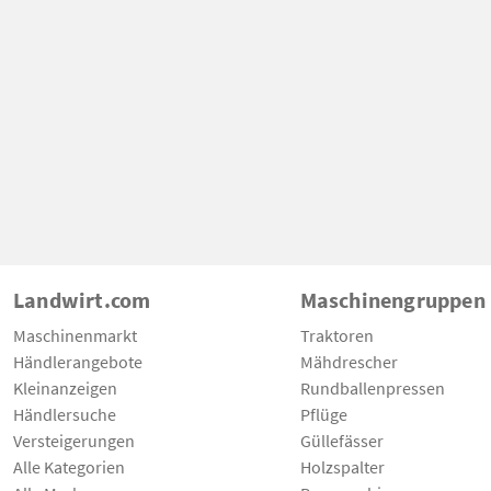
Landwirt.com
Maschinengruppen
Maschinenmarkt
Traktoren
Händlerangebote
Mähdrescher
Kleinanzeigen
Rundballenpressen
Händlersuche
Pflüge
Versteigerungen
Güllefässer
Alle Kategorien
Holzspalter