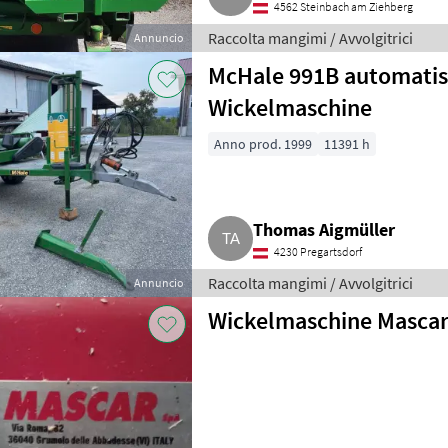
4562 Steinbach am Ziehberg
Raccolta mangimi / Avvolgitrici
Annuncio
McHale 991B automati
Wickelmaschine
Anno prod. 1999
11391 h
Thomas Aigmüller
4230 Pregartsdorf
Raccolta mangimi / Avvolgitrici
Annuncio
Wickelmaschine Mascar