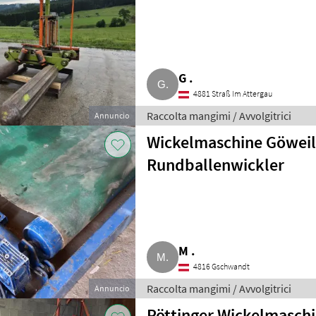
G .
4881 Straß Im Attergau
Raccolta mangimi / Avvolgitrici
Annuncio
Wickelmaschine Göweil
Rundballenwickler
M .
4816 Gschwandt
Raccolta mangimi / Avvolgitrici
Annuncio
Pöttinger Wickelmaschi