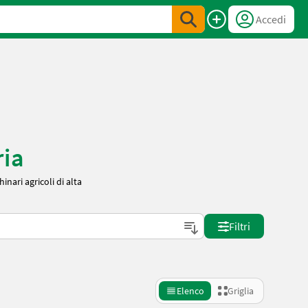
Accedi
ria
inari agricoli di alta
Filtri
Elenco
Griglia