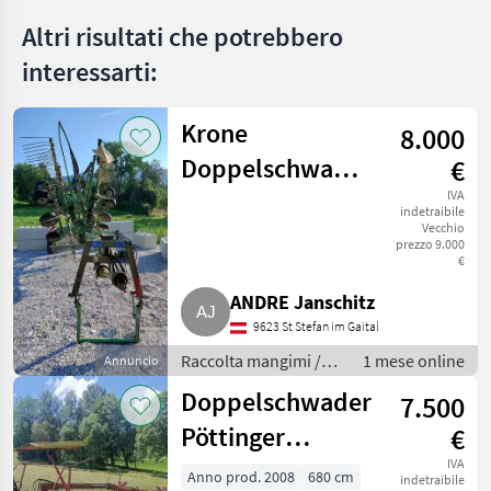
Altri risultati che potrebbero
interessarti:
Krone
8.000
Doppelschwader
€
1201A
IVA
indetraibile
Vecchio
prezzo 9.000
€
ANDRE Janschitz
9623 St Stefan im Gaital
Raccolta mangimi /
1 mese online
Annuncio
Giroandanatore
Doppelschwader
7.500
Pöttinger
€
Wurmschwader
IVA
Anno prod. 2008
680 cm
indetraibile