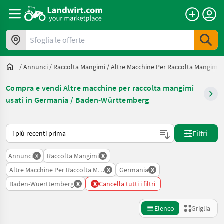
Sfoglia le offerte
/
Annunci
/
Raccolta Mangimi
/
Altre Macchine Per Raccolta Mangimi
Compra e vendi Altre macchine per raccolta mangimi
usati in Germania / Baden-Württemberg
Ecco come viene ordinato su Landwirt.com
Filtri
x
x
Annunci
Raccolta Mangimi
x
x
Altre Macchine Per Raccolta Mangimi
Germania
x
x
Baden-Wuerttemberg
Cancella tutti i filtri
Elenco
Griglia