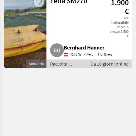
Fella SM270
1.900
€
IVA
indetraibile
Vecchio
prezzo 2.500
€
Bernhard Hanner
4173 Sankt Veit im Mühlkreis
Raccolta
Da 10 giorni online
Annuncio
mangimi /
Mietitrici