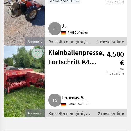
Anno prod. 1988
indetraibile
SCEGLI
CATEGORIA
Sonstige
2
J .
79695 Wieden
Reform
1
Raccolta mangimi /
1 mese online
Annuncio
Altre macchine per
MARKETPLACE
Kleinballenpresse,
4.500
raccolta mangimi
Offerte dei
Fortschritt K430,
€
Marketplace
Annunci
rivenditori
Hochdruckpresse
IVA
indetraibile
K430
Thomas S.
76646 Bruchsal
Raccolta mangimi /
2 mesi online
Annuncio
Altre macchine per
raccolta mangimi