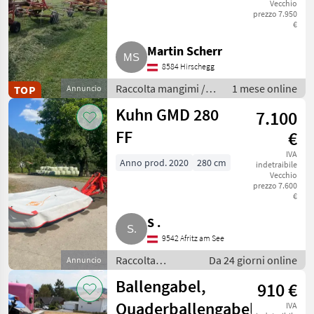
Vecchio
691A
prezzo 7.950
€
Martin Scherr
8584 Hirschegg
Raccolta mangimi /
1 mese online
TOP
Annuncio
Giroandanatore
Kuhn GMD 280
7.100
FF
€
IVA
Anno prod. 2020
280 cm
indetraibile
Vecchio
prezzo 7.600
€
S .
9542 Afritz am See
Raccolta
Da 24 giorni online
Annuncio
mangimi /
Ballengabel,
910 €
Mietitrici
Quaderballengabel
IVA