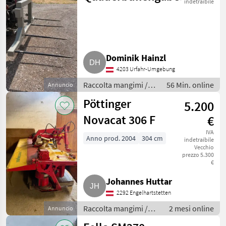
indetraibile
Dominik Hainzl
4203 Urfahr-Umgebung
Raccolta mangimi /
56 Min. online
Annuncio
Trasportatore balle
Pöttinger
5.200
Novacat 306 F
€
IVA
Anno prod. 2004
304 cm
indetraibile
Vecchio
prezzo 5.300
€
Johannes Huttar
2292 Engelhartstetten
Raccolta mangimi /
2 mesi online
Annuncio
Mietitrici