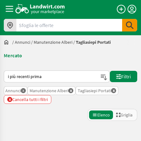
Sfoglia le offerte
/
Annunci
/
Manutenzione Alberi
/
Tagliasiepi Portati
Mercato
Ecco come viene ordinato su Landwirt.com
Filtri
x
x
x
Annunci
Manutenzione Alberi
Tagliasiepi Portati
x
Cancella tutti i filtri
Elenco
Griglia