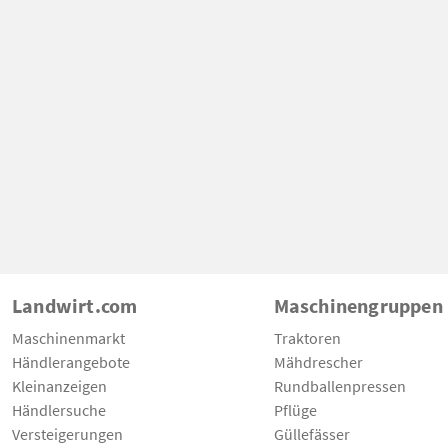
Landwirt.com
Maschinengruppen
Maschinenmarkt
Traktoren
Händlerangebote
Mähdrescher
Kleinanzeigen
Rundballenpressen
Händlersuche
Pflüge
Versteigerungen
Güllefässer