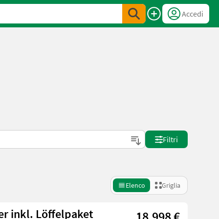
Accedi
Filtri
Elenco
Griglia
r inkl. Löffelpaket
18.998 €