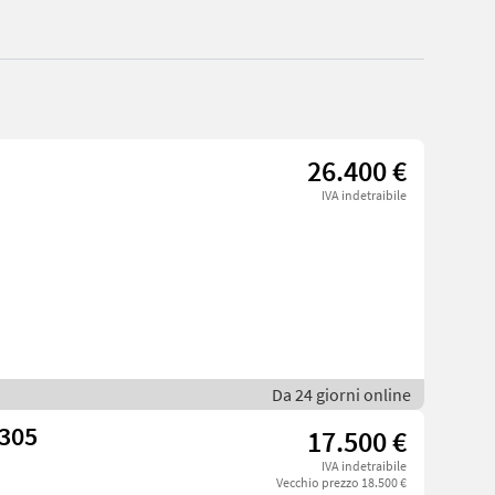
26.400 €
IVA indetraibile
Da 24 giorni online
 305
17.500 €
IVA indetraibile
Vecchio prezzo 18.500 €