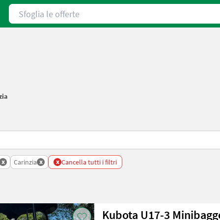
Sfoglia le offerte
zia
x
x
x
Carinzia
Cancella tutti i filtri
Kubota U17-3 Minibagge