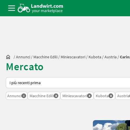
/
Annunci
/
Macchine Edili
/
Miniescavatori
/
Kubota
/
Austria
/
Carin
Mercato
Ecco come viene ordinato su Landwirt.com
x
x
x
x
Annunci
Macchine Edili
Miniescavatori
Kubota
Austria