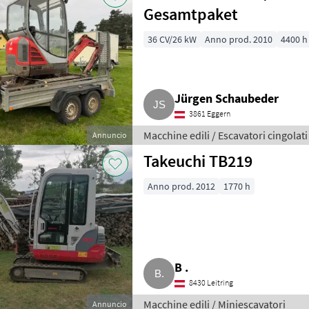
Gesamtpaket
36 CV/26 kW
Anno prod. 2010
4400 h
Jürgen Schaubeder
3861 Eggern
Macchine edili / Escavatori cingolati
Annuncio
Takeuchi TB219
Anno prod. 2012
1770 h
B .
8430 Leitring
Macchine edili / Miniescavatori
Annuncio