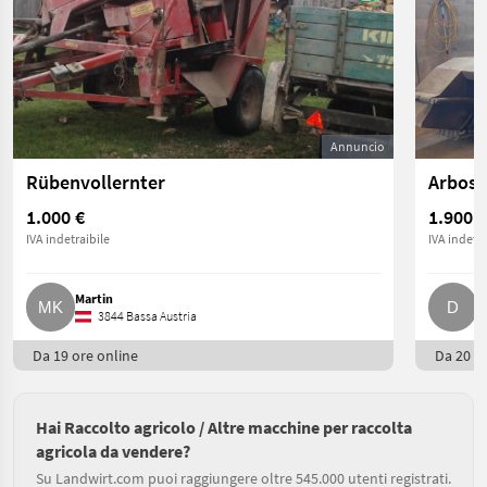
Annuncio
Rübenvollernter
Arbos 
1.000 €
1.900 €
IVA indetraibile
IVA indetra
Martin
D
3844 Bassa Austria
Da 19 ore online
Da 20 or
Hai Raccolto agricolo / Altre macchine per raccolta
agricola da vendere?
Su Landwirt.com puoi raggiungere oltre 545.000 utenti registrati.