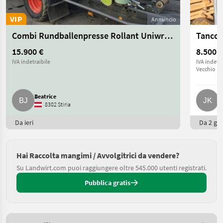
VIP
Annuncio
Combi Rundballenpresse Rollant Uniwrap 355rc
Tanco 
15.900 €
8.500 €
IVA indetraibile
IVA indetra
Vecchio pr
Beatrice
J
8302 Stiria
Da ieri
Da 2 gio
Hai Raccolta mangimi / Avvolgitrici da vendere?
Su Landwirt.com puoi raggiungere oltre 545.000 utenti registrati.
Pubblica gratis