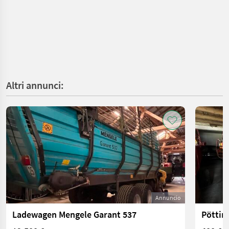
Altri annunci:
Annuncio
Ladewagen Mengele Garant 537
Pöttin