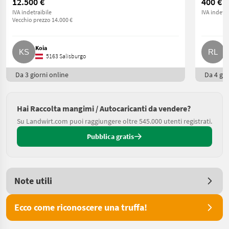
12.500 €
400 €
IVA indetraibile
IVA indetra
Vecchio prezzo 14.000 €
Koia
R
5163 Salisburgo
Da 3 giorni online
Da 4 gio
Hai Raccolta mangimi / Autocaricanti da vendere?
Su Landwirt.com puoi raggiungere oltre 545.000 utenti registrati.
Pubblica gratis
Note utili
Ecco come riconoscere una truffa!