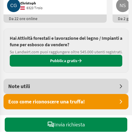
Christoph
N
6320 Tirolo
Da 22 ore online
Da 2 gio
Hai Attività forestali e lavorazione del legno / Impianti a
fune per esbosco da vendere?
Su Landwirt.com puoi raggiungere oltre 545.000 utenti registrati.
Pubblica gratis
Note utili
Ecco come riconoscere una truffa!
Invia richiesta