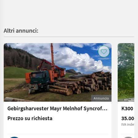
Altri annunci:
Annuncio
Gebirgsharvester Mayr Melnhof Syncrofalke
K300
Prezzo su richiesta
35.000
IVA indetra