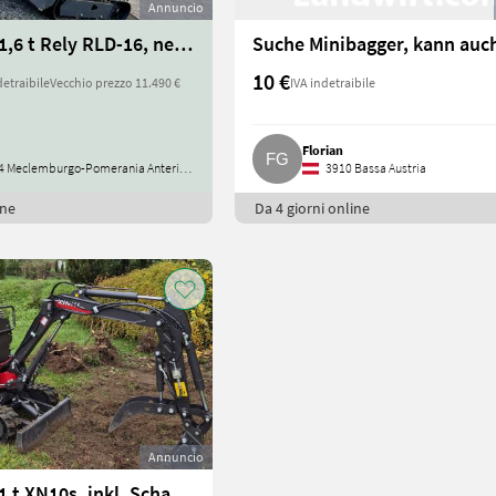
Annuncio
Minibagger 1,6 t Rely RLD-16, neu, 1 Jahr Herstellergarantie
10 €
detraibile
Vecchio prezzo 11.490 €
IVA indetraibile
Florian
 Meclemburgo-Pomerania Anteriore
3910 Bassa Austria
ine
Da 4 giorni online
Annuncio
Minibagger 1 t XN10s, inkl. Schaufelpaket, Rhino Windstorm XN10s