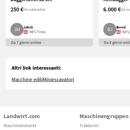
250 €
6.000 €
IVA indetraibile
IVA in
Jakob
Bernd
9971 Tirolo
9872 
Da 7 giorni online
Da 9 giorni onl
Altri link interessanti:
Macchine edili
Miniescavatori
Landwirt.com
Maschinengruppen
Maschinenmarkt
Traktoren