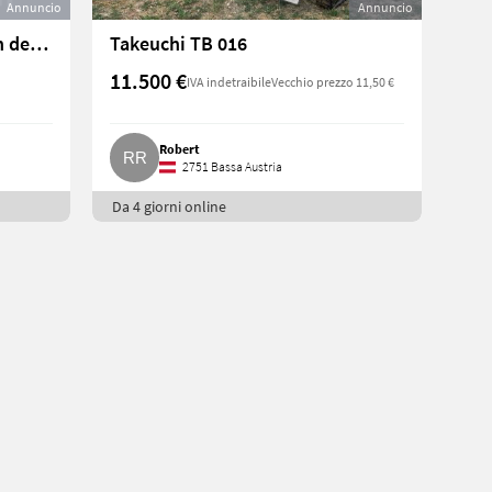
Annuncio
Annuncio
Suche Minibagger, kann auch defekt sein, und Kettendumper
Takeuchi TB 016
11.500 €
IVA indetraibile
Vecchio prezzo 11,50 €
Robert
2751 Bassa Austria
Da 4 giorni online