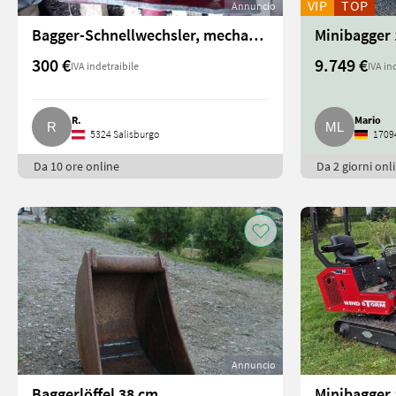
VIP
TOP
Annuncio
Bagger-Schnellwechsler, mechanisch
300 €
9.749 €
IVA indetraibile
IVA in
R.
Mario
5324 Salisburgo
17094
Da 10 ore online
Da 2 giorni onl
Annuncio
Baggerlöffel 38 cm