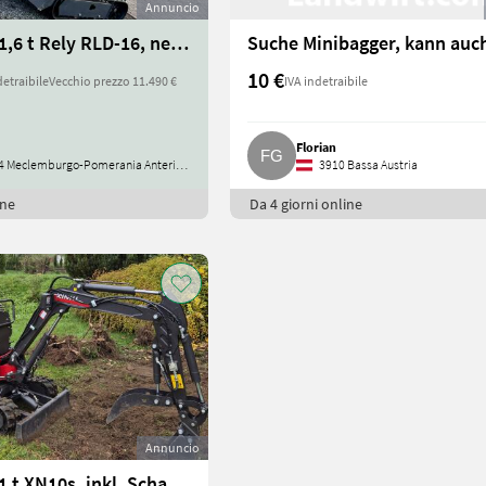
Annuncio
Minibagger 1,6 t Rely RLD-16, neu, 1 Jahr Herstellergarantie
10 €
detraibile
Vecchio prezzo 11.490 €
IVA indetraibile
Florian
 Meclemburgo-Pomerania Anteriore
3910 Bassa Austria
ine
Da 4 giorni online
Annuncio
Minibagger 1 t XN10s, inkl. Schaufelpaket, Rhino Windstorm XN10s