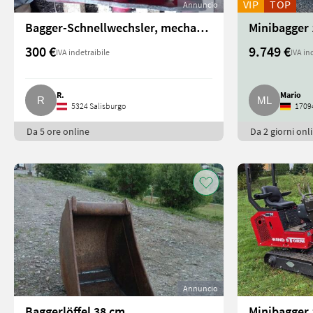
VIP
TOP
Annuncio
Bagger-Schnellwechsler, mechanisch
300 €
9.749 €
IVA indetraibile
IVA in
R.
Mario
5324 Salisburgo
17094
Da 5 ore online
Da 2 giorni onl
Annuncio
Baggerlöffel 38 cm