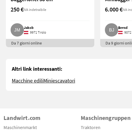
250 €
6.000 €
IVA indetraibile
IVA in
Jakob
Bernd
9971 Tirolo
9872 
Da 7 giorni online
Da 9 giorni onl
Altri link interessanti:
Macchine edili
Miniescavatori
Landwirt.com
Maschinengruppen
Maschinenmarkt
Traktoren