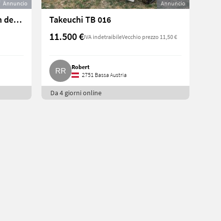
Annuncio
Annuncio
Suche Minibagger, kann auch defekt sein, und Kettendumper
Takeuchi TB 016
11.500 €
IVA indetraibile
Vecchio prezzo 11,50 €
Robert
2751 Bassa Austria
Da 4 giorni online