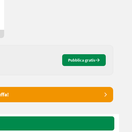
Hannes
7033 Burgenland
Da 12 ore online
Pubblica gratis
ffa!