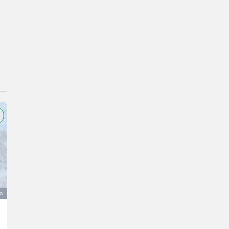
o
Wasserfass
400 €
IVA indetraibile