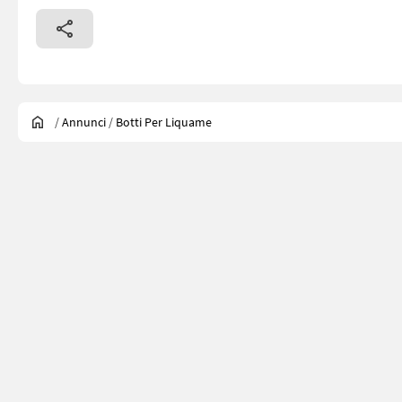
/
Annunci
/
Botti Per Liquame