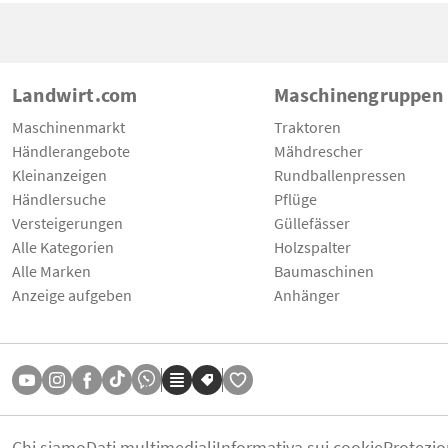
Landwirt.com
Maschinengruppen
Maschinenmarkt
Traktoren
Händlerangebote
Mähdrescher
Kleinanzeigen
Rundballenpressen
Händlersuche
Pflüge
Versteigerungen
Güllefässer
Alle Kategorien
Holzspalter
Alle Marken
Baumaschinen
Anzeige aufgeben
Anhänger
Chi siamo
Dati multimediali
Informativa sui cookie
Protezio