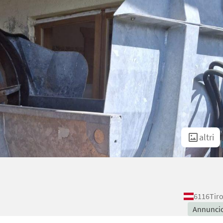
altri
6116
Tir
Annunci