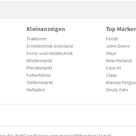
Kleinanzeigen
Top Marke
Traktoren
Fendt
Erntetechnik Grünland
John Deere
Forst- und Holztechnik
Steyr
Rindermarkt
New Holland
Pferdemarkt
Case IH
Futterbörse
Claas
Stellenmarkt
Massey Fergu
Hofladen
Deutz-Fahr
ne dei dati
Condizioni commerciali
Menzioni legali