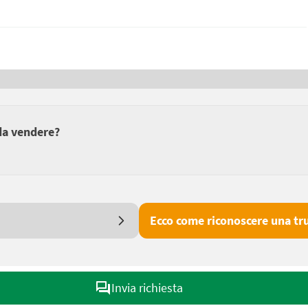
 da vendere?
Ecco come riconoscere una tru
Invia richiesta