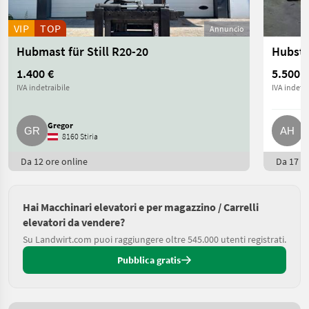
VIP
TOP
Annuncio
Hubmast für Still R20-20
Hubsta
1.400 €
5.500 €
IVA indetraibile
IVA indetra
Gregor
A
8160 Stiria
Da 12 ore online
Da 17 or
Hai Macchinari elevatori e per magazzino / Carrelli
elevatori da vendere?
Su Landwirt.com puoi raggiungere oltre 545.000 utenti registrati.
Pubblica gratis