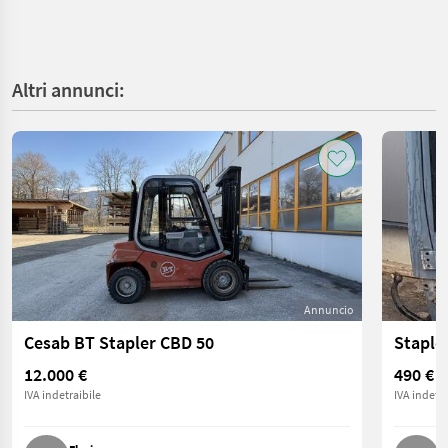
Altri annunci:
Annuncio
Cesab BT Stapler CBD 50
Staple
12.000 €
490 €
IVA indetraibile
IVA indetra