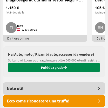
1.150 €
105 €
IVA indetraibile
IVA indetra
Tony
S
9130 Carinzia
Da 4 ore online
Da 8 ore
Hai Auto/moto / Ricambi auto/accessori da vendere?
Su Landwirt.com puoi raggiungere oltre 545.000 utenti registrati.
Pubblica gratis
Note utili
Ecco come riconoscere una truffa!