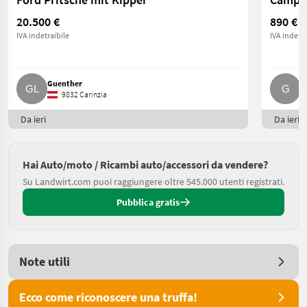
20.500 €
890 €
IVA indetraibile
IVA indetra
Guenther
G
9832 Carinzia
Da ieri
Da ieri
Hai Auto/moto / Ricambi auto/accessori da vendere?
Su Landwirt.com puoi raggiungere oltre 545.000 utenti registrati.
Pubblica gratis
Note utili
Ecco come riconoscere una truffa!