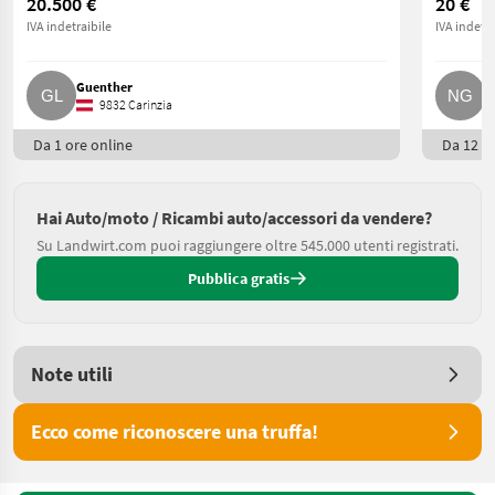
20.500 €
20 €
IVA indetraibile
IVA indetra
Guenther
N
9832 Carinzia
Da 1 ore online
Da 12 or
Hai Auto/moto / Ricambi auto/accessori da vendere?
Su Landwirt.com puoi raggiungere oltre 545.000 utenti registrati.
Pubblica gratis
Note utili
Ecco come riconoscere una truffa!