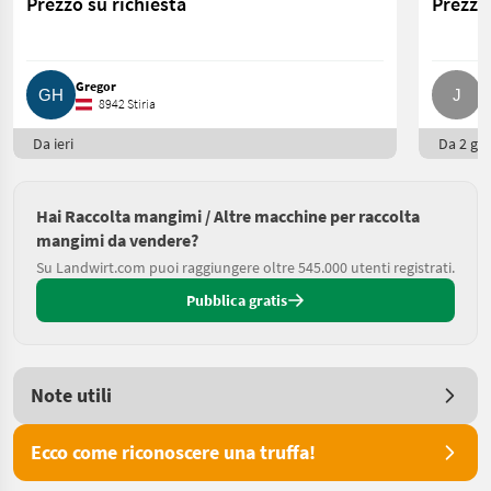
Prezzo su richiesta
Prezzo 
Gregor
J
8942 Stiria
Da ieri
Da 2 gio
Hai Raccolta mangimi / Altre macchine per raccolta
mangimi da vendere?
Su Landwirt.com puoi raggiungere oltre 545.000 utenti registrati.
Pubblica gratis
Note utili
Ecco come riconoscere una truffa!