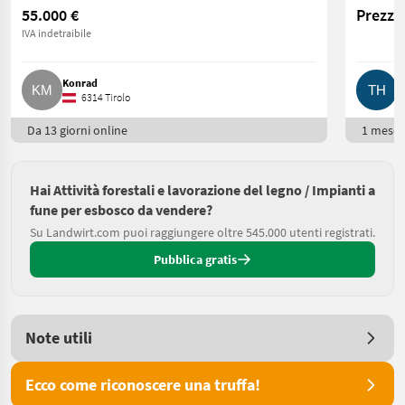
55.000 €
Prezzo 
IVA indetraibile
Konrad
T
6314 Tirolo
Da 13 giorni online
1 mese 
Hai Attività forestali e lavorazione del legno / Impianti a
fune per esbosco da vendere?
Su Landwirt.com puoi raggiungere oltre 545.000 utenti registrati.
Pubblica gratis
Note utili
Ecco come riconoscere una truffa!