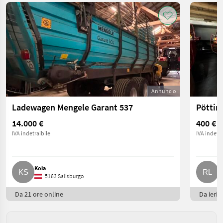
Annuncio
Ladewagen Mengele Garant 537
Pöttin
14.000 €
400 €
IVA indetraibile
IVA indetra
Koia
R
5163 Salisburgo
Da 21 ore online
Da ieri