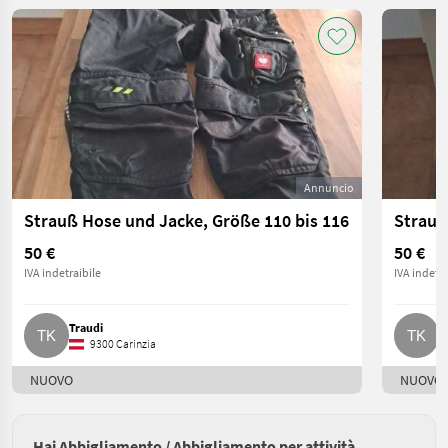
Annuncio
Strauß Hose und Jacke, Größe 110 bis 116
Strauß
50 €
50 €
IVA indetraibile
IVA indetra
Traudi
T
9300 Carinzia
NUOVO
NUOVO
Hai Abbigliamento / Abbigliamento per attività