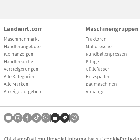
Landwirt.com
Maschinengruppen
Maschinenmarkt
Traktoren
Händlerangebote
Mähdrescher
Kleinanzeigen
Rundballenpressen
Händlersuche
Pflüge
Versteigerungen
Güllefässer
Alle Kategorien
Holzspalter
Alle Marken
Baumaschinen
Anzeige aufgeben
Anhänger
Chi siamo
Dati multimediali
Informativa sui cookie
Protezio