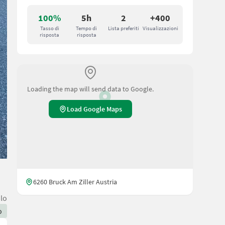
100%
5h
2
+400
Tasso di
Tempo di
Lista preferiti
Visualizzazioni
risposta
risposta
Loading the map will send data to Google.
Load Google Maps
6260 Bruck Am Ziller Austria
olo
o