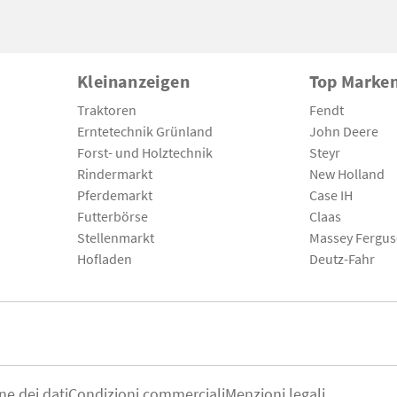
Kleinanzeigen
Top Marke
Traktoren
Fendt
Erntetechnik Grünland
John Deere
Forst- und Holztechnik
Steyr
Rindermarkt
New Holland
Pferdemarkt
Case IH
Futterbörse
Claas
Stellenmarkt
Massey Fergu
Hofladen
Deutz-Fahr
ne dei dati
Condizioni commerciali
Menzioni legali