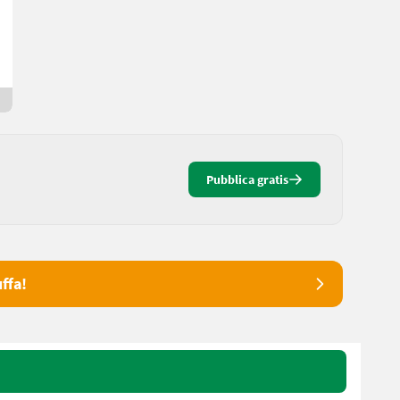
J.
2130 Bassa Austria
Da 5 giorni online
Pubblica gratis
ffa!