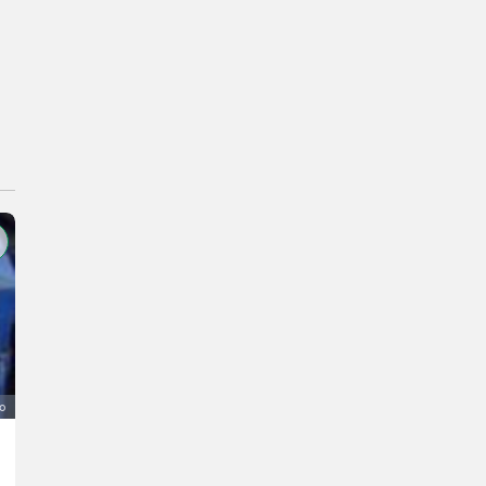
o
Iseki Schneeschild, Schneepflug 1,3 m
1.200 €
IVA indetraibile