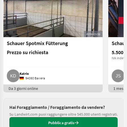
Annuncio
Schauer Spotmix Fütterung
Schaue
Prezzo su richiesta
5.500 €
IVA indetra
Katrin
J
94060 Baviera
Da 3 giorni online
1 mese 
Hai Foraggiamento / Foraggiamento da vendere?
Su Landwirt.com puoi raggiungere oltre 545.000 utenti registrati.
Pubblica gratis