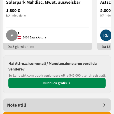
Solarpark Mähdisc, MwSt. ausweisbar
Astsch
1.800 €
5.000 €
IVA indetraibile
IVA indetra
P.
R
3430 Bassa Austria
Da 8 giorni online
Da 13 gi
Hai Attrezzi comunali / Manutenzione aree verdi da
vendere?
Su Landwirt.com puoi raggiungere oltre 545.000 utenti registrati.
Pubblica gratis
Note utili