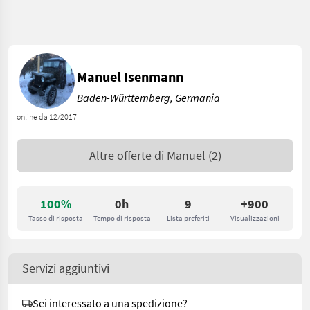
Manuel Isenmann
Baden-Württemberg, Germania
online da 12/2017
Altre offerte di
Manuel
(2)
100%
0h
9
+900
Tasso di risposta
Tempo di risposta
Lista preferiti
Visualizzazioni
Servizi aggiuntivi
Sei interessato a una spedizione?