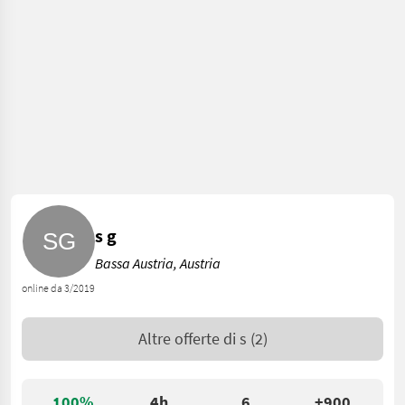
s g
Bassa Austria, Austria
online da 3/2019
Altre offerte di
s
(2)
100%
4h
6
+900