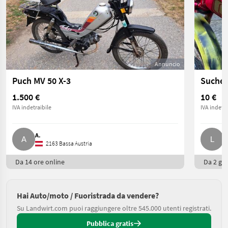
Annuncio
Puch MV 50 X-3
Suche 
1.500 €
10 €
IVA indetraibile
IVA indetra
A.
L
2163 Bassa Austria
Da 14 ore online
Da 2 gio
Hai Auto/moto / Fuoristrada da vendere?
Su Landwirt.com puoi raggiungere oltre 545.000 utenti registrati.
Pubblica gratis