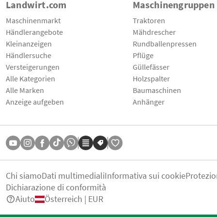
Landwirt.com
Maschinengruppen
Maschinenmarkt
Traktoren
Händlerangebote
Mähdrescher
Kleinanzeigen
Rundballenpressen
Händlersuche
Pflüge
Versteigerungen
Güllefässer
Alle Kategorien
Holzspalter
Alle Marken
Baumaschinen
Anzeige aufgeben
Anhänger
Chi siamo
Dati multimediali
Informativa sui cookie
Protezio
Dichiarazione di conformità
Aiuto
Österreich | EUR