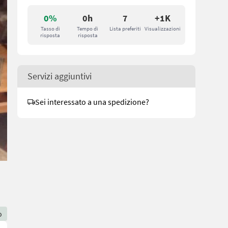
0%
0h
7
+1K
Tasso di
Tempo di
Lista preferiti
Visualizzazioni
risposta
risposta
Servizi aggiuntivi
Sei interessato a una spedizione?
o