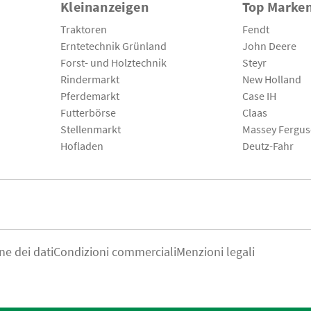
Kleinanzeigen
Top Marke
Traktoren
Fendt
Erntetechnik Grünland
John Deere
Forst- und Holztechnik
Steyr
Rindermarkt
New Holland
Pferdemarkt
Case IH
Futterbörse
Claas
Stellenmarkt
Massey Fergu
Hofladen
Deutz-Fahr
ne dei dati
Condizioni commerciali
Menzioni legali