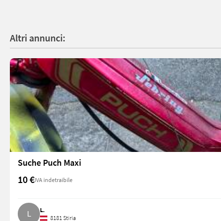
Altri annunci:
Suche Puch Maxi
10 €
IVA indetraibile
L.
8181 Stiria