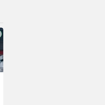
o
Puch Pinzgauer 716
49.999 €
IVA indetraibile
Wolfgang
4291 Alta Austria