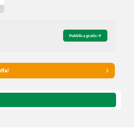
Da 15 giorni online
Pubblica gratis
ffa!