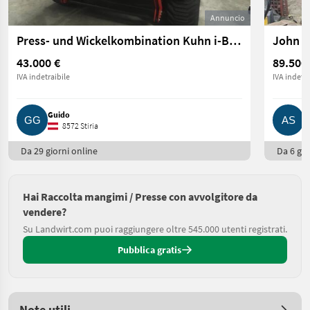
Annuncio
Press- und Wickelkombination Kuhn i-BIO Deutz Compactmaster
John D
43.000 €
89.500
IVA indetraibile
IVA indetra
Guido
A
8572 Stiria
Da 29 giorni online
Da 6 gio
Hai Raccolta mangimi / Presse con avvolgitore da
vendere?
Su Landwirt.com puoi raggiungere oltre 545.000 utenti registrati.
Pubblica gratis
Note utili