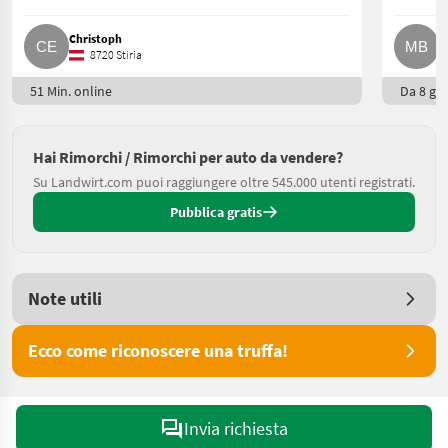
Christoph
M
8720 Stiria
51 Min. online
Da 8 gio
Hai Rimorchi / Rimorchi per auto da vendere?
Su Landwirt.com puoi raggiungere oltre 545.000 utenti registrati.
Pubblica gratis
Note utili
Ecco come riconoscere una truffa!
Invia richiesta