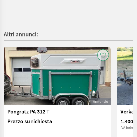
Altri annunci:
Annuncio
Pongratz PA 312 T
Verkau
Prezzo su richiesta
1.400 €
IVA indetra