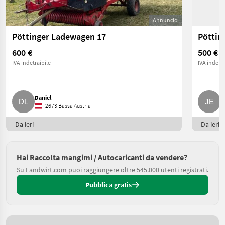
Annuncio
Pöttinger Ladewagen 17
Pöttin
600 €
500 €
IVA indetraibile
IVA indetra
Daniel
J
2673 Bassa Austria
Da ieri
Da ieri
Hai Raccolta mangimi / Autocaricanti da vendere?
Su Landwirt.com puoi raggiungere oltre 545.000 utenti registrati.
Pubblica gratis