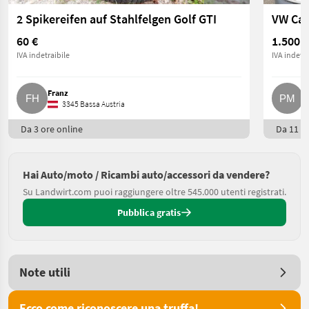
2 Spikereifen auf Stahlfelgen Golf GTI
VW Cad
60 €
1.500 €
IVA indetraibile
IVA indetra
Franz
P
3345 Bassa Austria
Da 3 ore online
Da 11 or
Hai Auto/moto / Ricambi auto/accessori da vendere?
Su Landwirt.com puoi raggiungere oltre 545.000 utenti registrati.
Pubblica gratis
Note utili
Ecco come riconoscere una truffa!