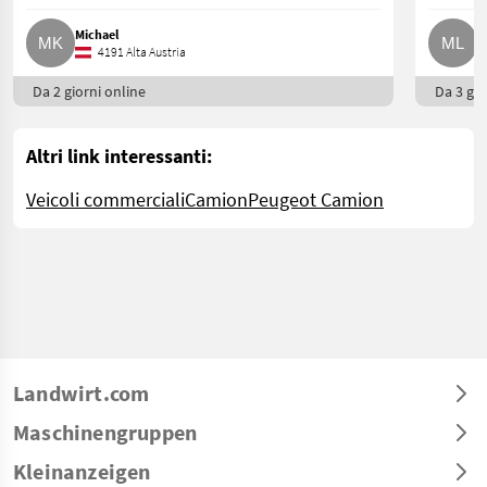
Michael
M
4191 Alta Austria
Da 2 giorni online
Da 3 gio
Altri link interessanti:
Veicoli commerciali
Camion
Peugeot Camion
Landwirt.com
Maschinengruppen
Kleinanzeigen