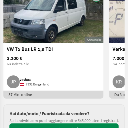
Annuncio
VW T5 Bus LR 1,9 TDI
Verkau
3.200 €
7.000 €
IVA indetraibile
IVA indetra
Joshua
K
7332 Burgenland
57 Min. online
Da 3 ore
Hai Auto/moto / Fuoristrada da vendere?
Su Landwirt.com puoi raggiungere oltre 545.000 utenti registrati.