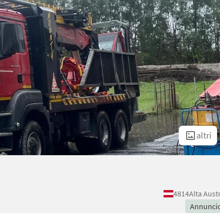
altri
4814
Alta Aust
Annunci