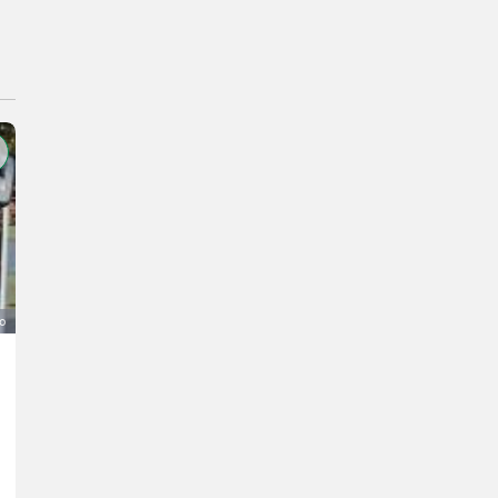
o
Mounty 4.000 U
Preis auf Anfrage
Michael
6215 Tirolo