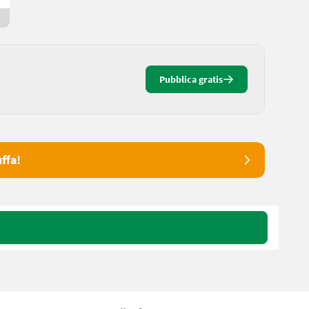
Da 20 giorni online
Pubblica gratis
ffa!