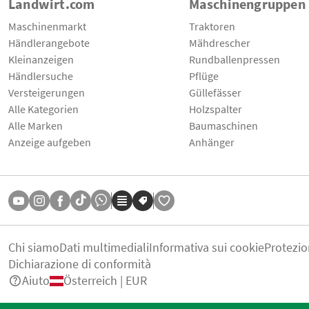
Landwirt.com
Maschinengruppen
Maschinenmarkt
Traktoren
Händlerangebote
Mähdrescher
Kleinanzeigen
Rundballenpressen
Händlersuche
Pflüge
Versteigerungen
Güllefässer
Alle Kategorien
Holzspalter
Alle Marken
Baumaschinen
Anzeige aufgeben
Anhänger
Chi siamo
Dati multimediali
Informativa sui cookie
Protezio
Dichiarazione di conformità
Aiuto
Österreich | EUR