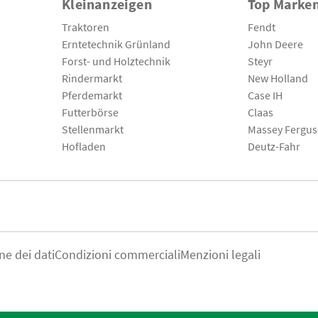
Kleinanzeigen
Top Marke
Traktoren
Fendt
Erntetechnik Grünland
John Deere
Forst- und Holztechnik
Steyr
Rindermarkt
New Holland
Pferdemarkt
Case IH
Futterbörse
Claas
Stellenmarkt
Massey Fergu
Hofladen
Deutz-Fahr
ne dei dati
Condizioni commerciali
Menzioni legali