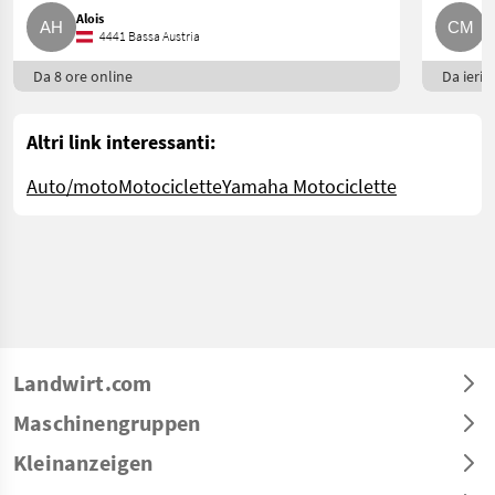
Alois
C
4441 Bassa Austria
Da 8 ore online
Da ieri
Altri link interessanti:
Auto/moto
Motociclette
Yamaha Motociclette
Landwirt.com
Maschinengruppen
Kleinanzeigen