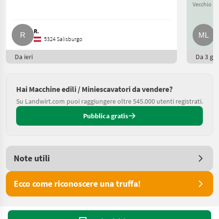
Vecchio pr
R.
M
5324 Salisburgo
Da ieri
Da 3 gio
Hai Macchine edili / Miniescavatori da vendere?
Su Landwirt.com puoi raggiungere oltre 545.000 utenti registrati.
Pubblica gratis
Note utili
Ecco come riconoscere una truffa!