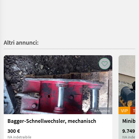
Altri annunci:
VIP
T
Annuncio
Bagger-Schnellwechsler, mechanisch
300 €
9.749 €
IVA indetraibile
IVA indetra