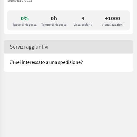
online da 7/2023
0%
0h
4
+1000
Tasso di risposta
Tempo di risposta
Lista preferiti
Visualizzazioni
Servizi aggiuntivi
Sei interessato a una spedizione?