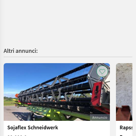
Altri annunci:
Annuncio
Sojaflex Schneidwerk
Rapssc