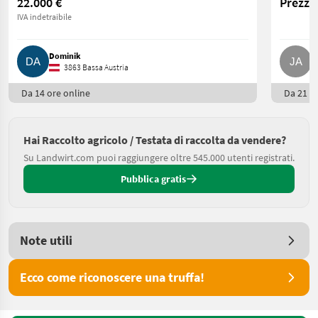
22.000 €
Prezzo 
IVA indetraibile
Dominik
J
3863 Bassa Austria
Da 14 ore online
Da 21 or
Hai Raccolto agricolo / Testata di raccolta da vendere?
Su Landwirt.com puoi raggiungere oltre 545.000 utenti registrati.
Pubblica gratis
Note utili
Ecco come riconoscere una truffa!