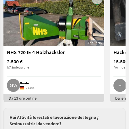
Annuncio
NHS 720 IE 4 Holzhäcksler
Hackma
2.500 €
15.500
IVA indetraibile
IVA indetra
Guido
H
27446
Da 13 ore online
Da ieri
Hai Attività forestali e lavorazione del legno /
Sminuzzatrici da vendere?