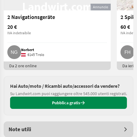
Annuncio
2 Navigationsgeräte
2 Spike
20 €
60 €
IVA indetraibile
IVA indetra
Norbert
F
6145 Tirolo
Da 2 ore online
Da ieri
Hai Auto/moto / Ricambi auto/accessori da vendere?
Su Landwirt.com puoi raggiungere oltre 545.000 utenti registrati.
Pubblica gratis
Note utili