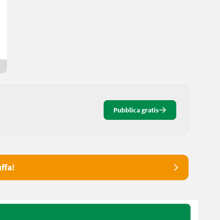
Prezzo su richiesta
Michaela
8583 Stiria
Da ieri
Pubblica gratis
ffa!