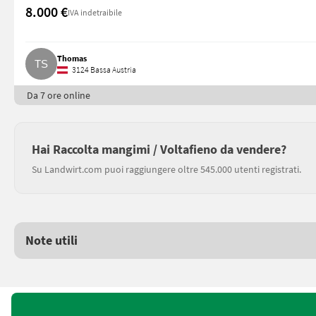
8.000 €
IVA indetraibile
Thomas
3124 Bassa Austria
Da 7 ore online
Hai Raccolta mangimi / Voltafieno da vendere?
Su Landwirt.com puoi raggiungere oltre 545.000 utenti registrati.
Note utili