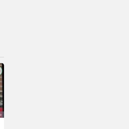
o
Kuhn Heuwender, Kreisler GF3701