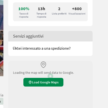
100%
13h
2
+800
Tasso di
Tempo di
Lista preferiti
Visualizzazioni
risposta
risposta
Servizi aggiuntivi
Sei interessato a una spedizione?
Loading the map will send data to Google.
Load Google Maps
ria
o