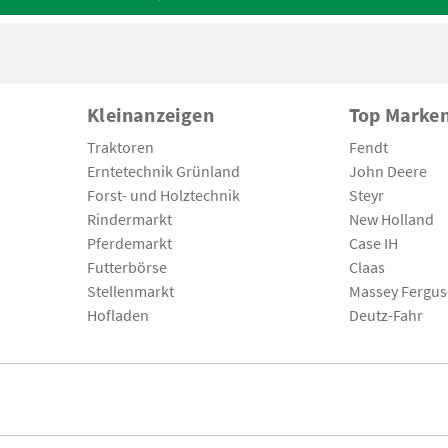
Kleinanzeigen
Top Marke
Traktoren
Fendt
Erntetechnik Grünland
John Deere
Forst- und Holztechnik
Steyr
Rindermarkt
New Holland
Pferdemarkt
Case IH
Futterbörse
Claas
Stellenmarkt
Massey Fergu
Hofladen
Deutz-Fahr