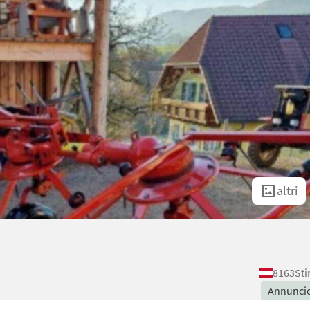
altri
8163
Sti
Annunci