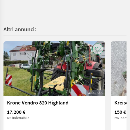
Altri annunci:
Annuncio
Krone Vendro 820 Highland
17.200 €
150 €
IVA indetraibile
IVA indetra