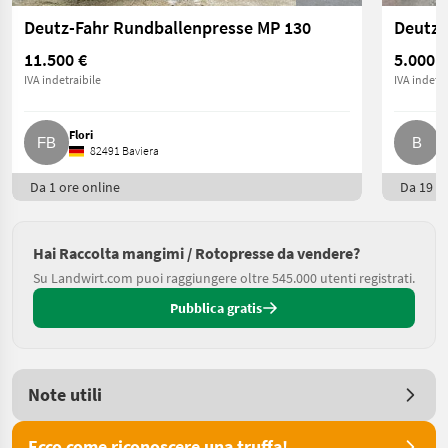
Deutz-Fahr Rundballenpresse MP 130
Deutz 
11.500 €
5.000 €
IVA indetraibile
IVA indetra
Flori
B
82491 Baviera
Da 1 ore online
Da 19 or
Hai Raccolta mangimi / Rotopresse da vendere?
Su Landwirt.com puoi raggiungere oltre 545.000 utenti registrati.
Pubblica gratis
Note utili
Ecco come riconoscere una truffa!